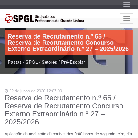
A
l
t
e
A
r
Artigo:
l
n
a
t
r
Reserva de Recrutamento n.º 65 /
e
n
Reserva de Recrutamento Concurso
a
r
v
Externo Extraordinário n.º 27 – 2025/2026
n
e
g
a
a
Pastas
/
SPGL
/
Setores
/
Pré-Escolar
r
ç
n
ã
o
a
v
e
22 de junho de 2026 12:07:00
g
Reserva de Recrutamento n.º 65 /
a
Reserva de Recrutamento Concurso
ç
ã
Externo Extraordinário n.º 27 –
o
2025/2026
Aplicação da aceitação disponível das 0:00 horas de segunda-feira, dia