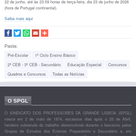
22 de junho, até às 23:59 horas de terça-feira, dia 23 de junho de 2026
(hora de Portugal continental).
Saiba mais aqui
Pasta:
Pré-Escolar
1º Ciclo Ensino Básico
2º CEB - 3º CEB - Secundário
Educação Especial
Concursos
Quadros e Concursos
Todas as Notícias
O SPGL
O SINDICATO DOS PROFESSORES DA GRANDE LISBOA (SPGL)
nasce em 2 de maio de 1974, escassos dias após o 25 de Abril,
herdeiro sobretudo do trabalho desenvolvido durante o fascismo pelos
Grupos de Estudos dos Ensinos Preparatório e Secundário e, em