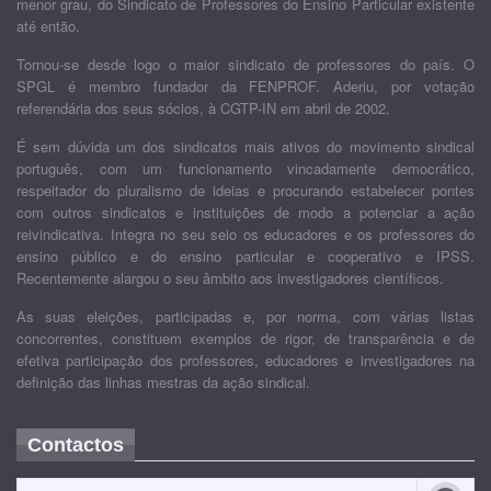
menor grau, do Sindicato de Professores do Ensino Particular existente
até então.
Tornou-se desde logo o maior sindicato de professores do país. O
SPGL é membro fundador da FENPROF. Aderiu, por votação
referendária dos seus sócios, à CGTP-IN em abril de 2002.
É sem dúvida um dos sindicatos mais ativos do movimento sindical
português, com um funcionamento vincadamente democrático,
respeitador do pluralismo de ideias e procurando estabelecer pontes
com outros sindicatos e instituições de modo a potenciar a ação
reivindicativa. Integra no seu seio os educadores e os professores do
ensino público e do ensino particular e cooperativo e IPSS.
Recentemente alargou o seu âmbito aos investigadores científicos.
As suas eleições, participadas e, por norma, com várias listas
concorrentes, constituem exemplos de rigor, de transparência e de
efetiva participação dos professores, educadores e investigadores na
definição das linhas mestras da ação sindical.
Contactos