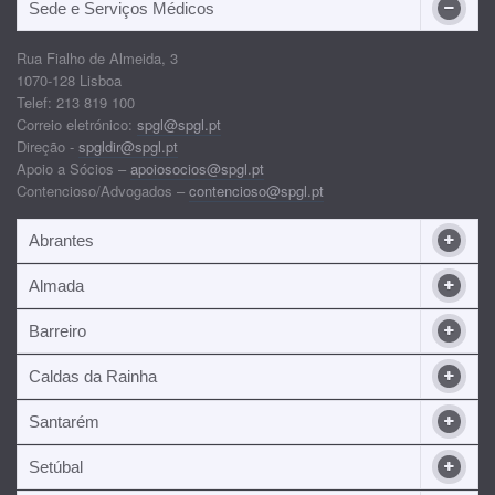
Sede e Serviços Médicos
Rua Fialho de Almeida, 3
1070-128 Lisboa
Telef: 213 819 100
Correio eletrónico:
spgl@spgl.pt
Direção -
spgldir@spgl.pt
Apoio a Sócios –
apoiosocios@spgl.pt
Contencioso/Advogados –
contencioso@spgl.pt
Abrantes
Almada
Barreiro
Caldas da Rainha
Santarém
Setúbal