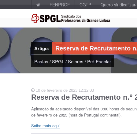
FENPROF
CGTP
Quero sindicalizar
Artigo:
Reserva de Recrutamento n.
Pastas
/
SPGL
/
Setores
/
Pré-Escolar
10 de fevereiro de 2023 12:12:00
Reserva de Recrutamento n.º 
Aplicação da aceitação disponível das 0:00 horas de segunda
de fevereiro de 2023 (hora de Portugal continental).
Saiba mais aqui