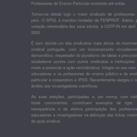
Professores do Ensino Particular existente até então.
Tornou-se desde logo o maior sindicato de professores
país. O SPGL é membro fundador da FENPROF. Aderiu, 
votação referendária dos seus sócios, à CGTP-IN em abril
2002.
É sem dúvida um dos sindicatos mais ativos do movime
sindical português, com um funcionamento vincadame
democrático, respeitador do pluralismo de ideias e procura
estabelecer pontes com outros sindicatos e instituições
modo a potenciar a ação reivindicativa. Integra no seu seio
educadores e os professores do ensino público e do ens
particular e cooperativo e IPSS. Recentemente alargou o 
âmbito aos investigadores científicos.
As suas eleições, participadas e, por norma, com vár
listas concorrentes, constituem exemplos de rigor,
transparência e de efetiva participação dos professor
educadores e investigadores na definição das linhas mest
da ação sindical.