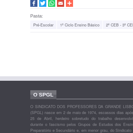
Pasta:
Pré-Escolar
1º Ciclo Ensino Básico
2º CEB - 3º CE
O SPGL
O SINDICATO DOS PROFESSORES DA GRANDE LISB
(SPGL) nasce em 2 de maio de 1974, escassos dias apó
25 de Abril, herdeiro sobretudo do trabalho desenvolv
durante o fascismo pelos Grupos de Estudos dos Ensi
Preparatório e Secundário e, em menor grau, do Sindicato