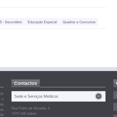
B - Secundário
Educação Especial
Quadros e Concursos
Contactos
OA
Sede e Serviços Médicos
s o
ido
Rua Fialho de Almeida, 3
nos
1070-128 Lisboa
 de