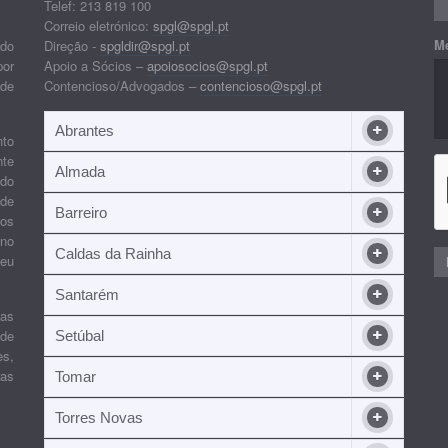
Telef: 213 819 100
Correio eletrónico:
spgl@spgl.pt
M
 do
Direção -
spgldir@spgl.pt
por
Apoio a Sócios –
apoiosocios@spgl.pt
 de
Contencioso/Advogados –
contencioso@spgl.pt
Abrantes
nto
nte
Almada
ndo
 de
Barreiro
 os
ino
Caldas da Rainha
seu
Santarém
ias
 de
Setúbal
es,
ras
Tomar
Torres Novas