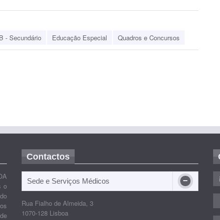
B - Secundário
Educação Especial
Quadros e Concursos
Contactos
OA
Sede e Serviços Médicos
s o
ido
Rua Fialho de Almeida, 3
nos
1070-128 Lisboa
 de