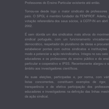
Professores do Ensino Particular existente até então.
Tornou-se desde logo o maior sindicato de professores
país. O SPGL é membro fundador da FENPROF. Aderiu, 
votação referendária dos seus sócios, à CGTP-IN em abril
2002.
É sem dúvida um dos sindicatos mais ativos do movime
sindical português, com um funcionamento vincadame
democrático, respeitador do pluralismo de ideias e procura
estabelecer pontes com outros sindicatos e instituições
modo a potenciar a ação reivindicativa. Integra no seu seio
educadores e os professores do ensino público e do ens
particular e cooperativo e IPSS. Recentemente alargou o 
âmbito aos investigadores científicos.
As suas eleições, participadas e, por norma, com vár
listas concorrentes, constituem exemplos de rigor,
transparência e de efetiva participação dos professor
educadores e investigadores na definição das linhas mest
da ação sindical.