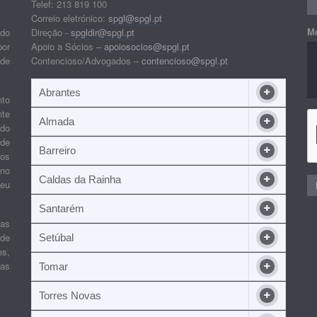
Telef: 213 819 100
Correio eletrónico:
spgl@spgl.pt
M
 do
Direção -
spgldir@spgl.pt
por
Apoio a Sócios –
apoiosocios@spgl.pt
 de
Contencioso/Advogados –
contencioso@spgl.pt
Abrantes
nto
nte
Almada
ndo
 de
Barreiro
 os
ino
Caldas da Rainha
seu
Santarém
ias
 de
Setúbal
es,
ras
Tomar
Torres Novas