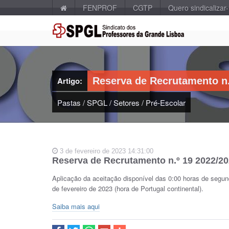
FENPROF
CGTP
Quero sindicalizar
Artigo:
Reserva de Recrutamento n.
Pastas
/
SPGL
/
Setores
/
Pré-Escolar
3 de fevereiro de 2023 14:31:00
Reserva de Recrutamento n.º 19 2022/2
Aplicação da aceitação disponível das 0:00 horas de segunda
de fevereiro de 2023 (hora de Portugal continental).
Saiba mais aqui