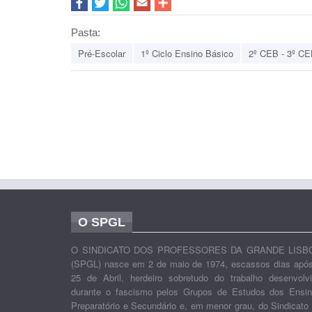
Pasta:
Pré-Escolar
1º Ciclo Ensino Básico
2º CEB - 3º CE
O SPGL
O SINDICATO DOS PROFESSORES DA GRANDE LISB
(SPGL) nasce em 2 de maio de 1974, escassos dias apó
25 de Abril, herdeiro sobretudo do trabalho desenvolv
durante o fascismo pelos Grupos de Estudos dos Ensi
Preparatório e Secundário e, em menor grau, do Sindicato