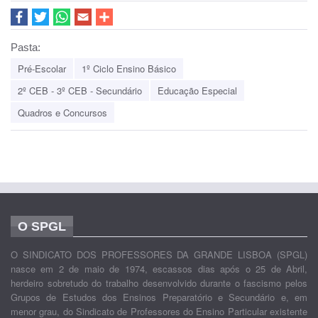
Pasta:
Pré-Escolar
1º Ciclo Ensino Básico
2º CEB - 3º CEB - Secundário
Educação Especial
Quadros e Concursos
O SPGL
O SINDICATO DOS PROFESSORES DA GRANDE LISBOA (SPGL)
nasce em 2 de maio de 1974, escassos dias após o 25 de Abril,
herdeiro sobretudo do trabalho desenvolvido durante o fascismo pelos
Grupos de Estudos dos Ensinos Preparatório e Secundário e, em
menor grau, do Sindicato de Professores do Ensino Particular existente