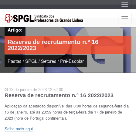
A
l
t
e
A
r
l
n
Artigo:
a
t
r
e
n
Reserva de recrutamento n.º 16
a
r
v
2022/2023
n
e
g
a
a
Pastas
/
SPGL
/
Setores
/
Pré-Escolar
r
ç
n
ã
o
a
v
e
13 de janeiro de 2023 12:52:00
g
Reserva de recrutamento n.º 16 2022/2023
a
ç
Aplicação da aceitação disponível das 0:00 horas de segunda-feira dia
ã
16 de janeiro, até às 23:59 horas de terça-feira dia 17 de janeiro de
o
2023 (hora de Portugal continental).
Saiba mais aqui