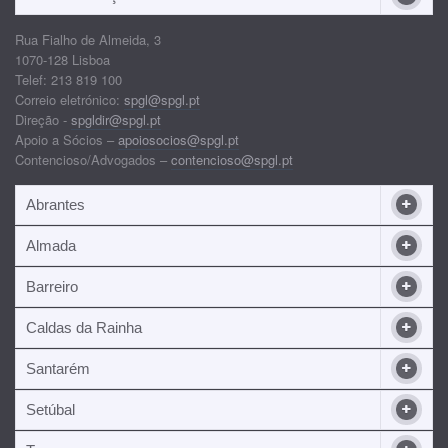
Rua Fialho de Almeida, 3
1070-128 Lisboa
Telef: 213 819 100
Correio eletrónico:
spgl@spgl.pt
Direção -
spgldir@spgl.pt
Apoio a Sócios –
apoiosocios@spgl.pt
Contencioso/Advogados –
contencioso@spgl.pt
Abrantes
Almada
Barreiro
Caldas da Rainha
Santarém
Setúbal