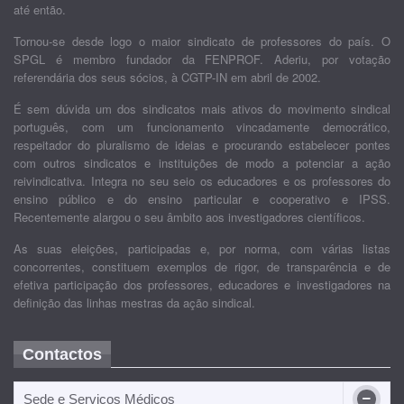
até então.
Tornou-se desde logo o maior sindicato de professores do país. O
SPGL é membro fundador da FENPROF. Aderiu, por votação
referendária dos seus sócios, à CGTP-IN em abril de 2002.
É sem dúvida um dos sindicatos mais ativos do movimento sindical
português, com um funcionamento vincadamente democrático,
respeitador do pluralismo de ideias e procurando estabelecer pontes
com outros sindicatos e instituições de modo a potenciar a ação
reivindicativa. Integra no seu seio os educadores e os professores do
ensino público e do ensino particular e cooperativo e IPSS.
Recentemente alargou o seu âmbito aos investigadores científicos.
As suas eleições, participadas e, por norma, com várias listas
concorrentes, constituem exemplos de rigor, de transparência e de
efetiva participação dos professores, educadores e investigadores na
definição das linhas mestras da ação sindical.
Contactos
Sede e Serviços Médicos