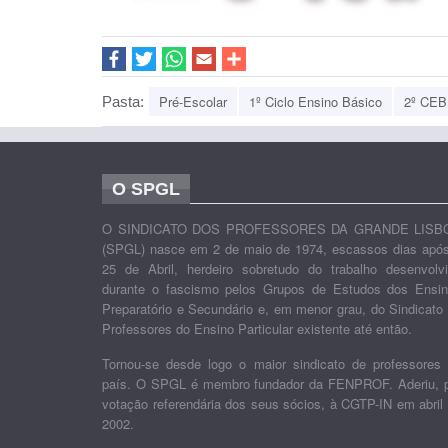
Pré-Escolar
1º Ciclo Ensino Básico
2º CEB 
Pasta:
O SPGL
O SINDICATO DOS PROFESSORES DA GRANDE LISB
(SPGL) nasce em 2 de maio de 1974, escassos dias apó
25 de Abril, herdeiro sobretudo do trabalho desenvolv
durante o fascismo pelos Grupos de Estudos dos Ensi
Preparatório e Secundário e, em menor grau, do Sindicato
Professores do Ensino Particular existente até então.
Tornou-se desde logo o maior sindicato de professores
país. O SPGL é membro fundador da FENPROF. Aderiu, 
votação referendária dos seus sócios, à CGTP-IN em abril
2002.