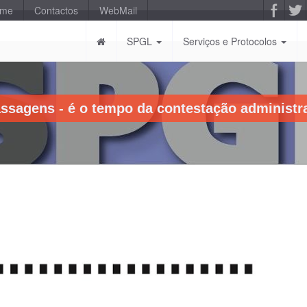
-me
Contactos
WebMail
SPGL
Serviços e Protocolos
sagens - é o tempo da contestação administrat