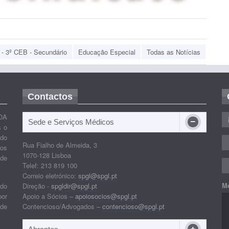
- 3º CEB - Secundário
Educação Especial
Todas as Notícias
Contactos
OA
Sede e Serviços Médicos
s o
ido
Rua Fialho de Almeida, 3
nos
1070-128 Lisboa
 de
Telef: 213 819 100
Correio eletrónico:
spgl@spgl.pt
M
 do
Direção -
spgldir@spgl.pt
por
Apoio a Sócios –
apoiosocios@spgl.pt
 de
Contencioso/Advogados –
contencioso@spgl.pt