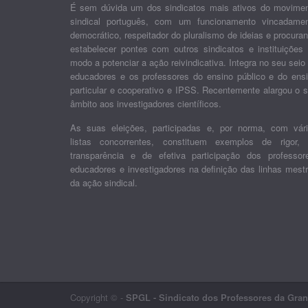
É sem dúvida um dos sindicatos mais ativos do movime
sindical português, com um funcionamento vincadame
democrático, respeitador do pluralismo de ideias e procura
estabelecer pontes com outros sindicatos e instituições
modo a potenciar a ação reivindicativa. Integra no seu seio
educadores e os professores do ensino público e do ens
particular e cooperativo e IPSS. Recentemente alargou o 
âmbito aos investigadores científicos.
As suas eleições, participadas e, por norma, com vár
listas concorrentes, constituem exemplos de rigor,
transparência e de efetiva participação dos professor
educadores e investigadores na definição das linhas mest
da ação sindical.
Copyright © -
SPGL - Sindicato dos Professores da Gra