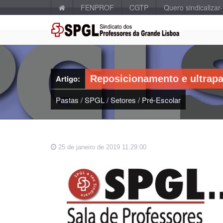
FENPROF
CGTP
Quero sindicalizar
Artigo:
Reposicionamento e ultrapas
Pastas
/
SPGL
/
Setores
/
Pré-Escolar
25 de janeiro de 2019 11:29:00