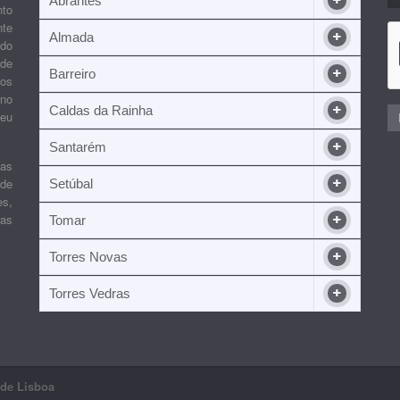
Abrantes
nto
nte
Almada
ndo
 de
Barreiro
 os
ino
Caldas da Rainha
seu
Santarém
ias
 de
Setúbal
es,
ras
Tomar
Torres Novas
Torres Vedras
nde Lisboa