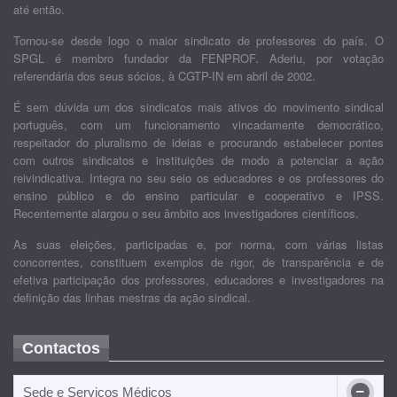
até então.
Tornou-se desde logo o maior sindicato de professores do país. O
SPGL é membro fundador da FENPROF. Aderiu, por votação
referendária dos seus sócios, à CGTP-IN em abril de 2002.
É sem dúvida um dos sindicatos mais ativos do movimento sindical
português, com um funcionamento vincadamente democrático,
respeitador do pluralismo de ideias e procurando estabelecer pontes
com outros sindicatos e instituições de modo a potenciar a ação
reivindicativa. Integra no seu seio os educadores e os professores do
ensino público e do ensino particular e cooperativo e IPSS.
Recentemente alargou o seu âmbito aos investigadores científicos.
As suas eleições, participadas e, por norma, com várias listas
concorrentes, constituem exemplos de rigor, de transparência e de
efetiva participação dos professores, educadores e investigadores na
definição das linhas mestras da ação sindical.
Contactos
Sede e Serviços Médicos