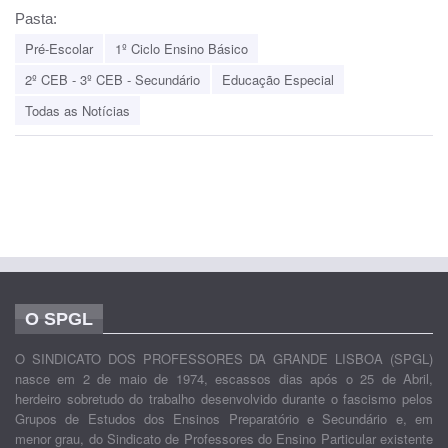
Pasta:
Pré-Escolar
1º Ciclo Ensino Básico
2º CEB - 3º CEB - Secundário
Educação Especial
Todas as Notícias
O SPGL
O SINDICATO DOS PROFESSORES DA GRANDE LISBOA (SPGL)
nasce em 2 de maio de 1974, escassos dias após o 25 de Abril,
herdeiro sobretudo do trabalho desenvolvido durante o fascismo pelos
Grupos de Estudos dos Ensinos Preparatório e Secundário e, em
menor grau, do Sindicato de Professores do Ensino Particular existente