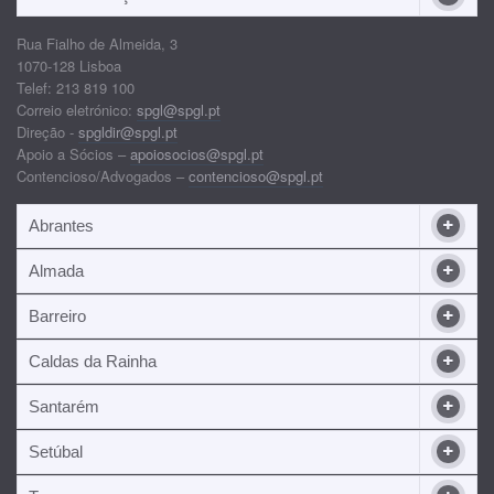
Rua Fialho de Almeida, 3
1070-128 Lisboa
Telef: 213 819 100
Correio eletrónico:
spgl@spgl.pt
Direção -
spgldir@spgl.pt
Apoio a Sócios –
apoiosocios@spgl.pt
Contencioso/Advogados –
contencioso@spgl.pt
Abrantes
Almada
Barreiro
Caldas da Rainha
Santarém
Setúbal