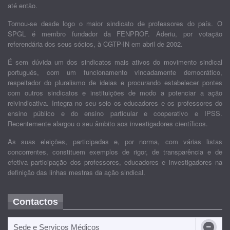
até então.
Tornou-se desde logo o maior sindicato de professores do país. O
SPGL é membro fundador da FENPROF. Aderiu, por votação
referendária dos seus sócios, à CGTP-IN em abril de 2002.
É sem dúvida um dos sindicatos mais ativos do movimento sindical
português, com um funcionamento vincadamente democrático,
respeitador do pluralismo de ideias e procurando estabelecer pontes
com outros sindicatos e instituições de modo a potenciar a ação
reivindicativa. Integra no seu seio os educadores e os professores do
ensino público e do ensino particular e cooperativo e IPSS.
Recentemente alargou o seu âmbito aos investigadores científicos.
As suas eleições, participadas e, por norma, com várias listas
concorrentes, constituem exemplos de rigor, de transparência e de
efetiva participação dos professores, educadores e investigadores na
definição das linhas mestras da ação sindical.
Contactos
Sede e Serviços Médicos