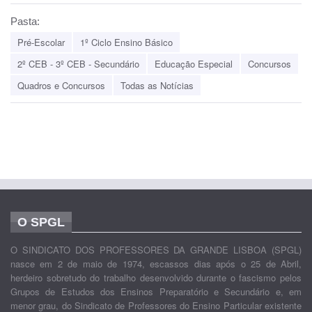
Pasta:
Pré-Escolar
1º Ciclo Ensino Básico
2º CEB - 3º CEB - Secundário
Educação Especial
Concursos
Quadros e Concursos
Todas as Notícias
O SPGL
O SINDICATO DOS PROFESSORES DA GRANDE LISBOA (SPGL)
nasce em 2 de maio de 1974, escassos dias após o 25 de Abril,
herdeiro sobretudo do trabalho desenvolvido durante o fascismo pelos
Grupos de Estudos dos Ensinos Preparatório e Secundário e, em
menor grau, do Sindicato de Professores do Ensino Particular existente