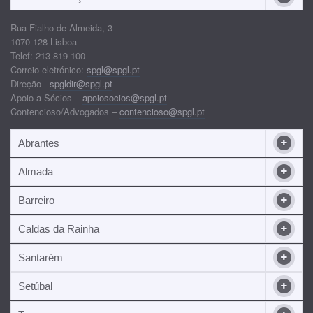
Rua Fialho de Almeida, 3
1070-128 Lisboa
Telef: 213 819 100
Correio eletrónico:
spgl@spgl.pt
Direção -
spgldir@spgl.pt
Apoio a Sócios –
apoiosocios@spgl.pt
Contencioso/Advogados –
contencioso@spgl.pt
Abrantes
Almada
Barreiro
Caldas da Rainha
Santarém
Setúbal