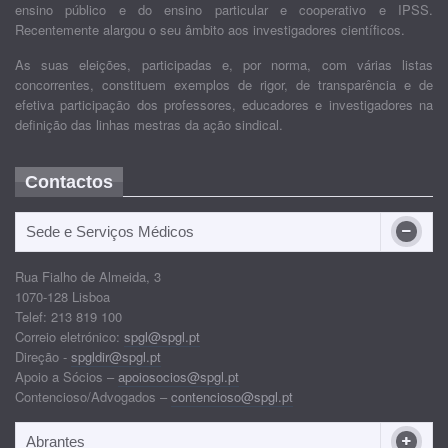
ensino público e do ensino particular e cooperativo e IPSS.
Recentemente alargou o seu âmbito aos investigadores científicos.
As suas eleições, participadas e, por norma, com várias listas
concorrentes, constituem exemplos de rigor, de transparência e de
efetiva participação dos professores, educadores e investigadores na
definição das linhas mestras da ação sindical.
Contactos
Sede e Serviços Médicos
Rua Fialho de Almeida, 3
1070-128 Lisboa
Telef: 213 819 100
Correio eletrónico:
spgl@spgl.pt
Direção -
spgldir@spgl.pt
Apoio a Sócios –
apoiosocios@spgl.pt
Contencioso/Advogados –
contencioso@spgl.pt
Abrantes