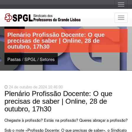
A
l
t
e
A
r
Artigo:
l
n
a
t
r
Plenário Profissão Docente: O que
e
n
precisas de saber | Online, 28 de
a
r
v
outubro, 17h30
n
e
g
a
a
Pastas
/
SPGL
/
Setores
r
ç
n
ã
o
a
v
e
24 de outubro de 2024 10:46:00
g
Plenário Profissão Docente: O que
a
precisas de saber | Online, 28 de
ç
ã
outubro, 17h30
o
Chegaste à profissão? Estás na profissão? Queres abraçar a profissão?
Sob o mote «Profissão Docente: O que precisas de saber», o Sindicato