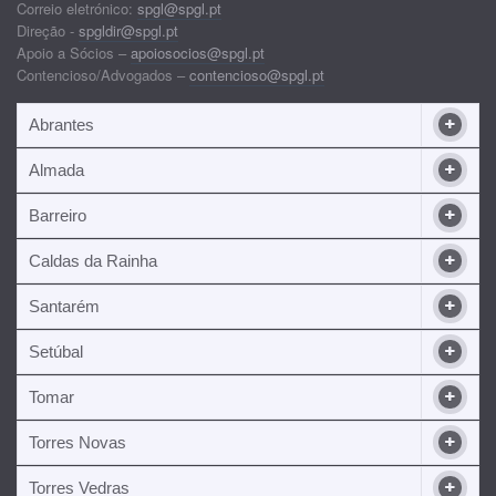
Correio eletrónico:
spgl@spgl.pt
Direção -
spgldir@spgl.pt
Apoio a Sócios –
apoiosocios@spgl.pt
Contencioso/Advogados –
contencioso@spgl.pt
Abrantes
Almada
Barreiro
Caldas da Rainha
Santarém
Setúbal
Tomar
Torres Novas
Torres Vedras