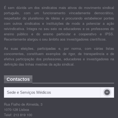
É sem dúvida um dos sindicatos mais ativos do movimento sindical
português, com um funcionamento vincadamente democrático,
respeitador do pluralismo de ideias e procurando estabelecer pontes
com outros sindicatos e instituições de modo a potenciar a ação
reivindicativa. Integra no seu seio os educadores e os professores do
ensino público e do ensino particular e cooperativo e IPSS.
Recentemente alargou o seu âmbito aos investigadores científicos.
As suas eleições, participadas e, por norma, com várias listas
concorrentes, constituem exemplos de rigor, de transparência e de
efetiva participação dos professores, educadores e investigadores na
definição das linhas mestras da ação sindical.
Contactos
Sede e Serviços Médicos
Rua Fialho de Almeida, 3
1070-128 Lisboa
Telef: 213 819 100