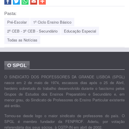
Pasta:
Pré-Escolar
1º Ciclo Ensino Básico
2º CEB - 3º CEB - Secundário
Educação Especial
Todas as Notícias
O SPGL
O SINDICATO DOS PROFESSORES DA GRANDE LISBOA (SPGL)
nasce em 2 de maio de 1974, escassos dias após o 25 de Abril,
herdeiro sobretudo do trabalho desenvolvido durante o fascismo pelos
Grupos de Estudos dos Ensinos Preparatório e Secundário e, em
menor grau, do Sindicato de Professores do Ensino Particular existente
até então.
Tornou-se desde logo o maior sindicato de professores do país. O
SPGL é membro fundador da FENPROF. Aderiu, por votação
referendária dos seus sócios, à CGTP-IN em abril de 2002.