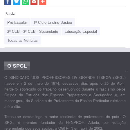
Pasta:
Pré-Escolar
1º Ciclo Ensino Básico
2º CEB - 3º CEB - Secundário
Educação Especial
Todas as Notícias
O SPGL
O SINDICATO DOS PROFESSORES DA GRANDE LISBOA (SPGL)
nasce em 2 de maio de 1974, escassos dias após o 25 de Abril,
herdeiro sobretudo do trabalho desenvolvido durante o fascismo pelos
Grupos de Estudos dos Ensinos Preparatório e Secundário e, em
menor grau, do Sindicato de Professores do Ensino Particular existente
até então.
Tornou-se desde logo o maior sindicato de professores do país. O
SPGL é membro fundador da FENPROF. Aderiu, por votação
referendária dos seus sócios, à CGTP-IN em abril de 2002.