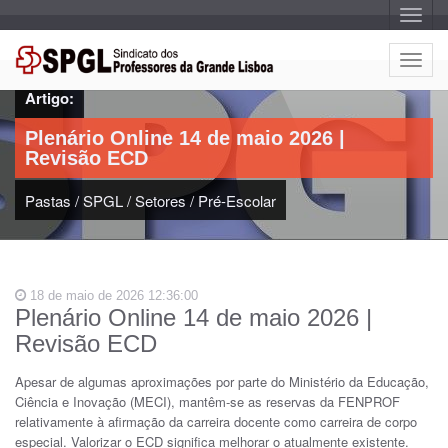
A
l
t
e
A
r
l
n
Artigo:
a
t
r
e
n
Plenário Online 14 de maio 2026 |
a
r
v
Revisão ECD
n
e
g
a
a
Pastas
/
SPGL
/
Setores
/
Pré-Escolar
r
ç
n
ã
o
a
v
e
18 de maio de 2026 12:36:00
g
Plenário Online 14 de maio 2026 |
a
Revisão ECD
ç
ã
Apesar de algumas aproximações por parte do Ministério da Educação,
o
Ciência e Inovação (MECI), mantêm-se as reservas da FENPROF
relativamente à afirmação da carreira docente como carreira de corpo
especial. Valorizar o ECD significa melhorar o atualmente existente.