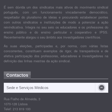
É sem dúvida um dos sindicatos mais ativos do movimento sindical
português, com um funcionamento vincadamente democrático,
respeitador do pluralismo de ideias e procurando estabelecer pontes
com outros sindicatos e instituições de modo a potenciar a ação
reivindicativa. Integra no seu seio os educadores e os professores do
ensino público e do ensino particular e cooperativo e IPSS.
Recentemente alargou o seu âmbito aos investigadores científicos.
As suas eleições, participadas e, por norma, com várias listas
concorrentes, constituem exemplos de rigor, de transparência e de
efetiva participação dos professores, educadores e investigadores na
definição das linhas mestras da ação sindical.
Contactos
Sede e Serviços Médicos
Rua Fialho de Almeida, 3
1070-128 Lisboa
Telef: 213 819 100