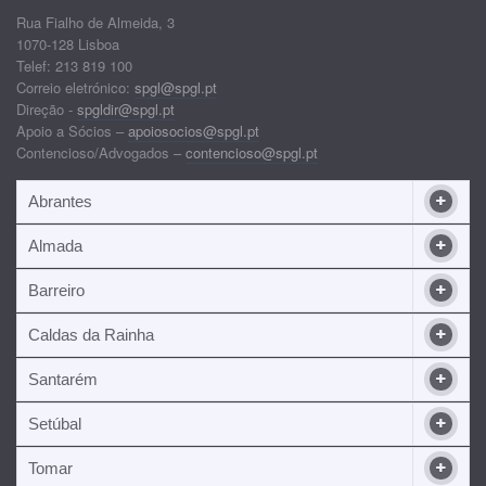
Rua Fialho de Almeida, 3
1070-128 Lisboa
Telef: 213 819 100
Correio eletrónico:
spgl@spgl.pt
Direção -
spgldir@spgl.pt
Apoio a Sócios –
apoiosocios@spgl.pt
Contencioso/Advogados –
contencioso@spgl.pt
Abrantes
Almada
Barreiro
Caldas da Rainha
Santarém
Setúbal
Tomar