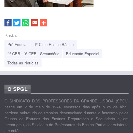
Pasta:
Pré-Escolar
1º Ciclo Ensino Básico
2º CEB - 3º CEB - Secundário
Educação Especial
Todas as Notícias
O SPGL
O SINDICATO DOS PROFESSORES DA GRANDE LISBOA (SPGL)
nasce em 2 de maio de 1974, escassos dias após o 25 de Abril,
herdeiro sobretudo do trabalho desenvolvido durante o fascismo pelos
Grupos de Estudos dos Ensinos Preparatório e Secundário e, em
menor grau, do Sindicato de Professores do Ensino Particular existente
até então.