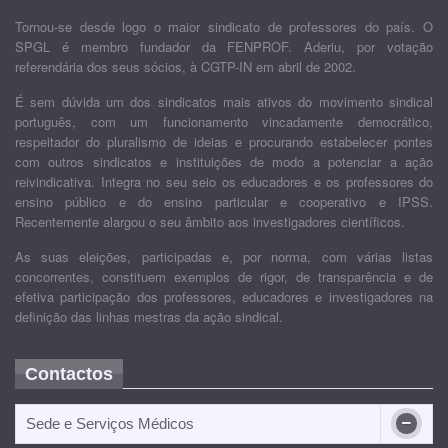
Tornou-se desde logo o maior sindicato de professores do país. O
SPGL é membro fundador da FENPROF. Aderiu, por votação
referendária dos seus sócios, à CGTP-IN em abril de 2002.
É sem dúvida um dos sindicatos mais ativos do movimento sindical
português, com um funcionamento vincadamente democrático,
respeitador do pluralismo de ideias e procurando estabelecer pontes
com outros sindicatos e instituições de modo a potenciar a ação
reivindicativa. Integra no seu seio os educadores e os professores do
ensino público e do ensino particular e cooperativo e IPSS.
Recentemente alargou o seu âmbito aos investigadores científicos.
As suas eleições, participadas e, por norma, com várias listas
concorrentes, constituem exemplos de rigor, de transparência e de
efetiva participação dos professores, educadores e investigadores na
definição das linhas mestras da ação sindical.
Contactos
Sede e Serviços Médicos