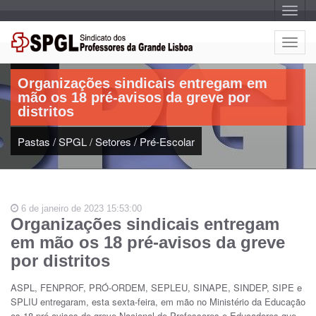
A
l
t
e
A
r
Artigo:
l
n
a
t
r
Organizações sindicais entregam em
e
n
mão os 18 pré-avisos da greve por
a
r
v
distritos
n
e
g
a
a
Pastas
/
SPGL
/
Setores
/
Pré-Escolar
r
ç
n
ã
o
a
v
e
6 de janeiro de 2023 15:53:00
g
Organizações sindicais entregam
a
em mão os 18 pré-avisos da greve
ç
ã
por distritos
o
ASPL, FENPROF, PRÓ-ORDEM, SEPLEU, SINAPE, SINDEP, SIPE e
SPLIU entregaram, esta sexta-feira, em mão no Ministério da Educação
os 18 pré-avisos de greve Nacional de Professores e Educadores que