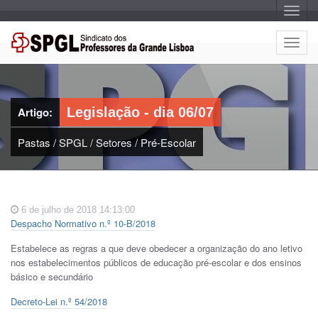
A
l
t
e
A
r
l
n
a
t
r
e
n
a
r
v
Artigo:
Legislação - dia 06/07
n
e
g
a
a
Pastas
/
SPGL
/
Setores
/
Pré-Escolar
r
ç
n
ã
o
a
v
e
6 de julho de 2018 14:13:00
g
Despacho Normativo n.º 10-B/2018
a
ç
Estabelece as regras a que deve obedecer a organização do ano letivo
ã
nos estabelecimentos públicos de educação pré-escolar e dos ensinos
o
básico e secundário
Decreto-Lei n.º 54/2018