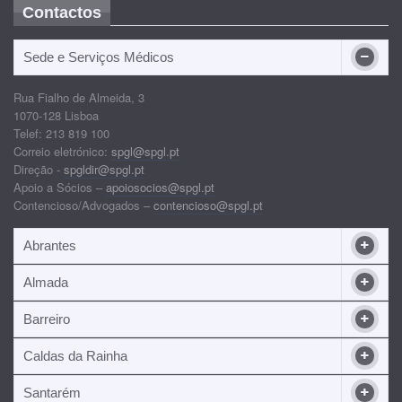
Contactos
Sede e Serviços Médicos
Rua Fialho de Almeida, 3
1070-128 Lisboa
Telef: 213 819 100
Correio eletrónico:
spgl@spgl.pt
Direção -
spgldir@spgl.pt
Apoio a Sócios –
apoiosocios@spgl.pt
Contencioso/Advogados –
contencioso@spgl.pt
Abrantes
Almada
Barreiro
Caldas da Rainha
Santarém