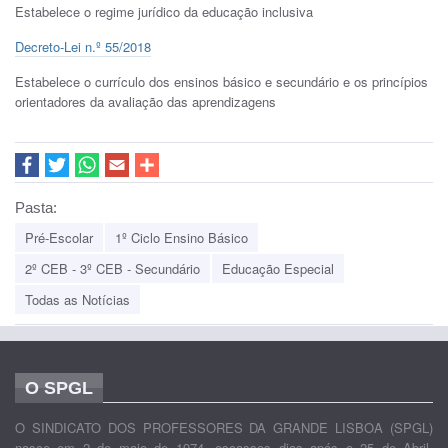
Estabelece o regime jurídico da educação inclusiva
Decreto-Lei n.º 55/2018
Estabelece o currículo dos ensinos básico e secundário e os princípios
orientadores da avaliação das aprendizagens
Pasta:
Pré-Escolar
1º Ciclo Ensino Básico
2º CEB - 3º CEB - Secundário
Educação Especial
Todas as Notícias
O SPGL
O SINDICATO DOS PROFESSORES DA GRANDE LISBOA (SPGL)
nasce em 2 de maio de 1974, escassos dias após o 25 de Abril,