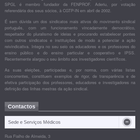
SPGL é membro fundador da FENPROF. Aderiu, por votação
referendária dos seus sócios, à CGTP-IN em abril de 2002.
É sem dúvida um dos sindicatos mais ativos do movimento sindical
português, com um funcionamento vincadamente democrático,
respeitador do pluralismo de ideias e procurando estabelecer pontes
com outros sindicatos e instituições de modo a potenciar a ação
reivindicativa. Integra no seu seio os educadores e os professores do
ensino público e do ensino particular e cooperativo e IPSS.
Recentemente alargou o seu âmbito aos investigadores científicos.
As suas eleições, participadas e, por norma, com várias listas
concorrentes, constituem exemplos de rigor, de transparência e de
efetiva participação dos professores, educadores e investigadores na
definição das linhas mestras da ação sindical.
Contactos
Sede e Serviços Médicos
Rua Fialho de Almeida, 3