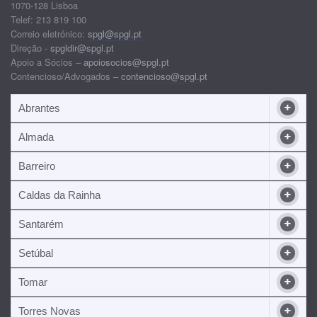
1070-128 Lisboa
Telef: 213 819 100
Correio eletrónico:
spgl@spgl.pt
Direção -
spgldir@spgl.pt
Apoio a Sócios –
apoiosocios@spgl.pt
Contencioso/Advogados –
contencioso@spgl.pt
Abrantes
Almada
Barreiro
Caldas da Rainha
Santarém
Setúbal
Tomar
Torres Novas