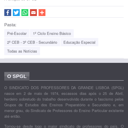
Pasta:
Pré-Escolar
1º Ciclo Ensino Básico
2º CEB - 3º CEB - Secundário
Educação Especial
Todas as Notícias
O SPGL
O SINDICATO DOS PROFESSORES DA GRANDE LISBOA (SPGL)
nasce em 2 de maio de 1974, escassos dias após o 25 de Abril,
herdeiro sobretudo do trabalho desenvolvido durante o fascismo pelos
Grupos de Estudos dos Ensinos Preparatório e Secundário e, em
menor grau, do Sindicato de Professores do Ensino Particular existente
até então.
Tornou-se desde logo o maior sindicato de professores do país. O