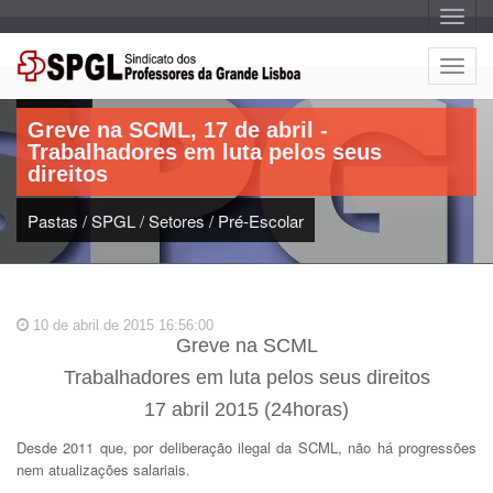
A
l
t
e
A
r
Artigo:
l
n
a
t
r
Greve na SCML, 17 de abril -
e
n
Trabalhadores em luta pelos seus
a
r
v
direitos
n
e
g
a
a
Pastas
/
SPGL
/
Setores
/
Pré-Escolar
r
ç
n
ã
o
a
v
e
10 de abril de 2015 16:56:00
g
Greve na SCML
a
Trabalhadores em luta pelos seus direitos
ç
ã
17 abril 2015 (24horas)
o
Desde 2011 que, por deliberação ilegal da SCML, não há progressões
nem atualizações salariais.