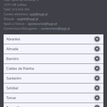
1070-128 Lisboa
Telef: 213 819 100
Correio eletrónico:
spgl@spgl.pt
Direção -
spgldir@spgl.pt
Apoio a Sócios –
apoiosocios@spgl.pt
Contencioso/Advogados –
contencioso@spgl.pt
Abrantes
Almada
Barreiro
Caldas da Rainha
Santarém
Setúbal
Tomar