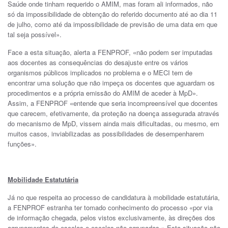
Saúde onde tinham requerido o AMIM, mas foram ali informados, não
só da impossibilidade de obtenção do referido documento até ao dia 11
de julho, como até da impossibilidade de previsão de uma data em que
tal seja possível».
Face a esta situação, alerta a FENPROF, «não podem ser imputadas
aos docentes as consequências do desajuste entre os vários
organismos públicos implicados no problema e o MECI tem de
encontrar uma solução que não impeça os docentes que aguardam os
procedimentos e a própria emissão do AMIM de aceder à MpD».
Assim, a FENPROF «entende que seria incompreensível que docentes
que carecem, efetivamente, da proteção na doença assegurada através
do mecanismo de MpD, vissem ainda mais dificultadas, ou mesmo, em
muitos casos, inviabilizadas as possibilidades de desempenharem
funções».
Mobilidade Estatutária
Já no que respeita ao processo de candidatura à mobilidade estatutária,
a FENPROF estranha ter tomado conhecimento do processo «por via
de informação chegada, pelos vistos exclusivamente, às direções dos
agrupamentos de escolas e escolas não agrupadas.» Esta situação não