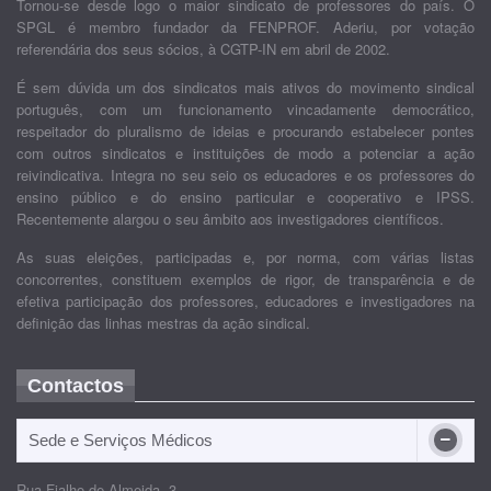
Tornou-se desde logo o maior sindicato de professores do país. O
SPGL é membro fundador da FENPROF. Aderiu, por votação
referendária dos seus sócios, à CGTP-IN em abril de 2002.
É sem dúvida um dos sindicatos mais ativos do movimento sindical
português, com um funcionamento vincadamente democrático,
respeitador do pluralismo de ideias e procurando estabelecer pontes
com outros sindicatos e instituições de modo a potenciar a ação
reivindicativa. Integra no seu seio os educadores e os professores do
ensino público e do ensino particular e cooperativo e IPSS.
Recentemente alargou o seu âmbito aos investigadores científicos.
As suas eleições, participadas e, por norma, com várias listas
concorrentes, constituem exemplos de rigor, de transparência e de
efetiva participação dos professores, educadores e investigadores na
definição das linhas mestras da ação sindical.
Contactos
Sede e Serviços Médicos
Rua Fialho de Almeida, 3