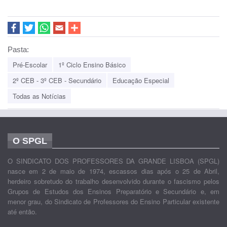
Pasta:
Pré-Escolar
1º Ciclo Ensino Básico
2º CEB - 3º CEB - Secundário
Educação Especial
Todas as Notícias
O SPGL
O SINDICATO DOS PROFESSORES DA GRANDE LISBOA (SPGL)
nasce em 2 de maio de 1974, escassos dias após o 25 de Abril,
herdeiro sobretudo do trabalho desenvolvido durante o fascismo pelos
Grupos de Estudos dos Ensinos Preparatório e Secundário e, em
menor grau, do Sindicato de Professores do Ensino Particular existente
até então.