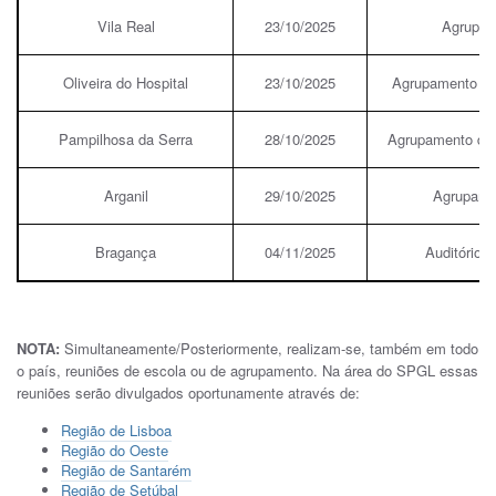
Vila Real
23/10/2025
Agrupam
Oliveira do Hospital
23/10/2025
Agrupamento de 
Pampilhosa da Serra
28/10/2025
Agrupamento de 
Arganil
29/10/2025
Agrupamen
Bragança
04/11/2025
Auditório 
NOTA:
Simultaneamente/Posteriormente, realizam-se, também em todo
o país, reuniões de escola ou de agrupamento. Na área do SPGL essas
reuniões serão divulgados oportunamente através de:
Região de Lisboa
Região do Oeste
Região de Santarém
Região de Setúbal