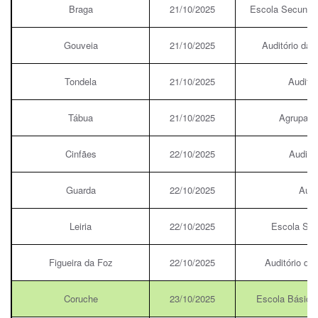
Braga
21/10/2025
Escola Secundár
Gouveia
21/10/2025
Auditório da
Tondela
21/10/2025
Auditór
Tábua
21/10/2025
Agrupame
Cinfães
22/10/2025
Auditór
Guarda
22/10/2025
Audi
Leiria
22/10/2025
Escola Sec
Figueira da Foz
22/10/2025
Auditório da
Coruche
23/10/2025
Escola Básica 