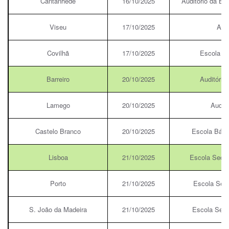
Cantanhede
16/10/2025
Auditório da Bi
Viseu
17/10/2025
Audi
Covilhã
17/10/2025
Escola Se
Barreiro
20/10/2025
Auditório
Lamego
20/10/2025
Auditó
Castelo Branco
20/10/2025
Escola Bási
Lisboa
21/10/2025
Escola Secund
Porto
21/10/2025
Escola Secu
S. João da Madeira
21/10/2025
Escola Secu