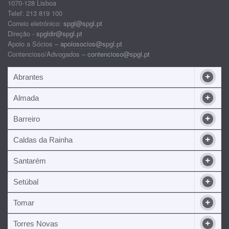
1070-128 Lisboa
Telef: 213 819 100
Correio eletrónico:
spgl@spgl.pt
Direção -
spgldir@spgl.pt
Apoio a Sócios –
apoiosocios@spgl.pt
Contencioso/Advogados –
contencioso@spgl.pt
Abrantes
Almada
Barreiro
Caldas da Rainha
Santarém
Setúbal
Tomar
Torres Novas