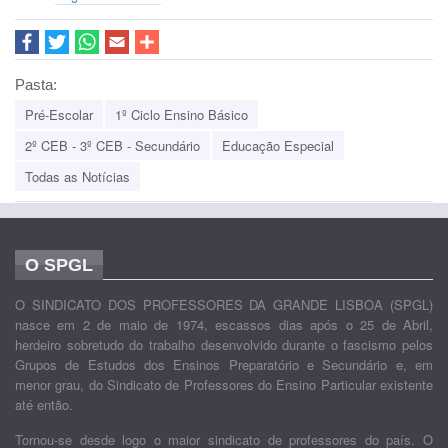
Pasta:
Pré-Escolar
1º Ciclo Ensino Básico
2º CEB - 3º CEB - Secundário
Educação Especial
Todas as Notícias
O SPGL
O SINDICATO DOS PROFESSORES DA GRANDE LISBOA (SPGL)
nasce em 2 de maio de 1974, escassos dias após o 25 de Abril,
herdeiro sobretudo do trabalho desenvolvido durante o fascismo pelos
Grupos de Estudos dos Ensinos Preparatório e Secundário e, em
menor grau, do Sindicato de Professores do Ensino Particular existente
até então.
Tornou-se desde logo o maior sindicato de professores do país. O