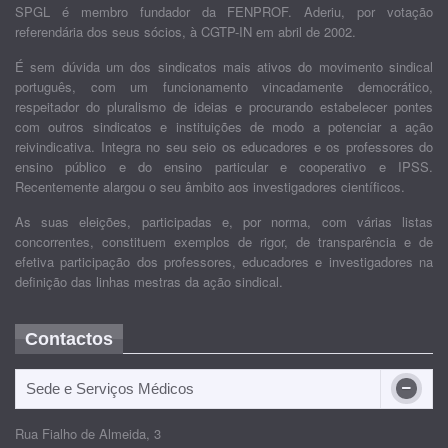
SPGL é membro fundador da FENPROF. Aderiu, por votação
referendária dos seus sócios, à CGTP-IN em abril de 2002.
É sem dúvida um dos sindicatos mais ativos do movimento sindical
português, com um funcionamento vincadamente democrático,
respeitador do pluralismo de ideias e procurando estabelecer pontes
com outros sindicatos e instituições de modo a potenciar a ação
reivindicativa. Integra no seu seio os educadores e os professores do
ensino público e do ensino particular e cooperativo e IPSS.
Recentemente alargou o seu âmbito aos investigadores científicos.
As suas eleições, participadas e, por norma, com várias listas
concorrentes, constituem exemplos de rigor, de transparência e de
efetiva participação dos professores, educadores e investigadores na
definição das linhas mestras da ação sindical.
Contactos
Sede e Serviços Médicos
Rua Fialho de Almeida, 3