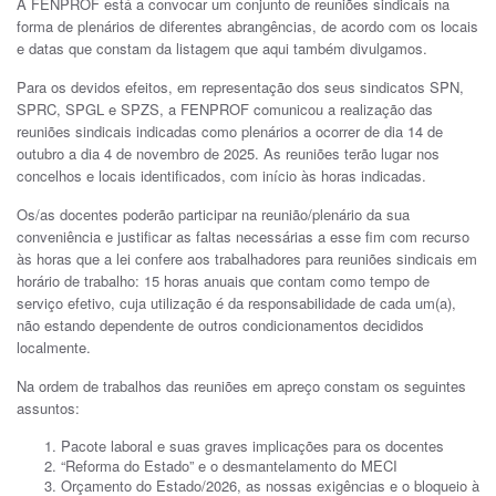
A FENPROF está a convocar um conjunto de reuniões sindicais na
forma de plenários de diferentes abrangências, de acordo com os locais
e datas que constam da listagem que aqui também divulgamos.
Para os devidos efeitos, em representação dos seus sindicatos SPN,
SPRC, SPGL e SPZS, a FENPROF comunicou a realização das
reuniões sindicais indicadas como plenários a ocorrer de dia 14 de
outubro a dia 4 de novembro de 2025. As reuniões terão lugar nos
concelhos e locais identificados, com início às horas indicadas.
Os/as docentes poderão participar na reunião/plenário da sua
conveniência e justificar as faltas necessárias a esse fim com recurso
às horas que a lei confere aos trabalhadores para reuniões sindicais em
horário de trabalho: 15 horas anuais que contam como tempo de
serviço efetivo, cuja utilização é da responsabilidade de cada um(a),
não estando dependente de outros condicionamentos decididos
localmente.
Na ordem de trabalhos das reuniões em apreço constam os seguintes
assuntos:
Pacote laboral e suas graves implicações para os docentes
“Reforma do Estado” e o desmantelamento do MECI
Orçamento do Estado/2026, as nossas exigências e o bloqueio à