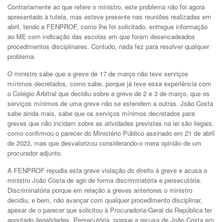
Contrariamente ao que refere o ministro, este problema não foi agora
apresentado à tutela, mas esteve presente nas reuniões realizadas em
abril, tendo a FENPROF, como lhe foi solicitado, entregue informação
ao ME com indicação das escolas em que foram desencadeados
procedimentos disciplinares. Contudo, nada fez para resolver qualquer
problema.
O ministro sabe que a greve de 17 de março não teve serviços
mínimos decretados, como sabe, porque já teve essa experiência com
o Colégio Arbitral que decidiu sobre a greve de 2 e 3 de março, que os
serviços mínimos de uma greve não se estendem a outras. João Costa
sabe ainda mais, sabe que os serviços mínimos decretados para
greves que não incidam sobre as atividades previstas na lei são ilegais,
como confirmou o parecer do Ministério Público assinado em 21 de abril
de 2023, mas que desvalorizou considerando-o mera opinião de um
procurador adjunto.
A FENPROF repudia esta grave violação do direito à greve e acusa o
ministro João Costa de agir de forma discriminatória e persecutória.
Discriminatória porque em relação a greves anteriores o ministro
decidiu, e bem, não avançar com qualquer procedimento disciplinar,
apesar de o parecer que solicitou à Procuradoria-Geral da República ter
apontado ilegalidades. Persecutória, porque a recusa de João Costa em