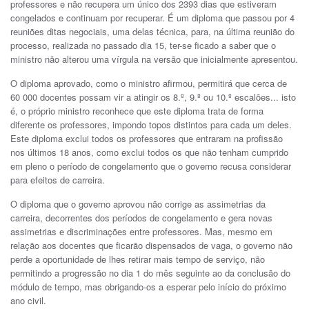
professores e não recupera um único dos 2393 dias que estiveram
congelados e continuam por recuperar. É um diploma que passou por 4
reuniões ditas negociais, uma delas técnica, para, na última reunião do
processo, realizada no passado dia 15, ter-se ficado a saber que o
ministro não alterou uma vírgula na versão que inicialmente apresentou.
O diploma aprovado, como o ministro afirmou, permitirá que cerca de
60 000 docentes possam vir a atingir os 8.º, 9.º ou 10.º escalões... isto
é, o próprio ministro reconhece que este diploma trata de forma
diferente os professores, impondo topos distintos para cada um deles.
Este diploma exclui todos os professores que entraram na profissão
nos últimos 18 anos, como exclui todos os que não tenham cumprido
em pleno o período de congelamento que o governo recusa considerar
para efeitos de carreira.
O diploma que o governo aprovou não corrige as assimetrias da
carreira, decorrentes dos períodos de congelamento e gera novas
assimetrias e discriminações entre professores. Mas, mesmo em
relação aos docentes que ficarão dispensados de vaga, o governo não
perde a oportunidade de lhes retirar mais tempo de serviço, não
permitindo a progressão no dia 1 do mês seguinte ao da conclusão do
módulo de tempo, mas obrigando-os a esperar pelo início do próximo
ano civil.