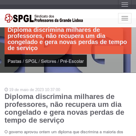
A
l
t
Artigo:
e
A
r
l
n
Diploma discrimina milhares de
a
t
r
professores, não recupera um dia
e
n
congelado e gera novas perdas de tempo
a
r
v
de serviço
n
e
g
a
a
Pastas
/
SPGL
/
Setores
/
Pré-Escolar
r
ç
n
ã
o
a
v
e
19 de maio de 2023 10:37:00
g
Diploma discrimina milhares de
a
professores, não recupera um dia
ç
ã
congelado e gera novas perdas de
o
tempo de serviço
O governo aprovou ontem um diploma que discrimina a maioria dos