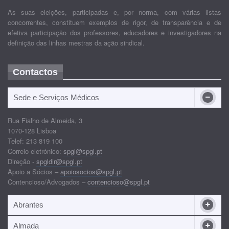
As suas eleições, participadas e, por norma, com várias listas
concorrentes, constituem exemplos de rigor, de transparência e de
efetiva participação dos professores, educadores e investigadores na
definição das linhas mestras da ação sindical.
Contactos
Sede e Serviços Médicos
Rua Fialho de Almeida, 3
1070-128 Lisboa
Telef: 213 819 100
Correio eletrónico:
spgl@spgl.pt
Direção -
spgldir@spgl.pt
Apoio a Sócios –
apoiosocios@spgl.pt
Contencioso/Advogados –
contencioso@spgl.pt
Abrantes
Almada