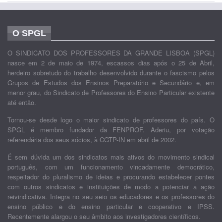
O SPGL
O SINDICATO DOS PROFESSORES DA GRANDE LISBOA (SPGL)
nasce em 2 de maio de 1974, escassos dias após o 25 de Abril,
herdeiro sobretudo do trabalho desenvolvido durante o fascismo pelos
Grupos de Estudos dos Ensinos Preparatório e Secundário e, em
menor grau, do Sindicato de Professores do Ensino Particular existente
até então.
Tornou-se desde logo o maior sindicato de professores do país. O
SPGL é membro fundador da FENPROF. Aderiu, por votação
referendária dos seus sócios, à CGTP-IN em abril de 2002.
É sem dúvida um dos sindicatos mais ativos do movimento sindical
português, com um funcionamento vincadamente democrático,
respeitador do pluralismo de ideias e procurando estabelecer pontes
com outros sindicatos e instituições de modo a potenciar a ação
reivindicativa. Integra no seu seio os educadores e os professores do
ensino público e do ensino particular e cooperativo e IPSS.
Recentemente alargou o seu âmbito aos investigadores científicos.