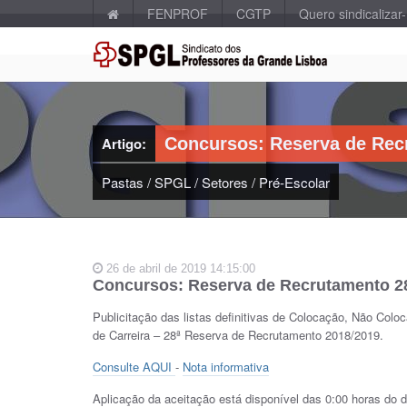
FENPROF
CGTP
Quero sindicalizar
Artigo:
Concursos: Reserva de Rec
Pastas
/
SPGL
/
Setores
/
Pré-Escolar
26 de abril de 2019 14:15:00
Concursos: Reserva de Recrutamento 2
Publicitação das listas definitivas de Colocação, Não Colo
de Carreira – 28ª Reserva de Recrutamento 2018/2019.
Consulte AQUI
-
Nota informativa
Aplicação da aceitação está disponível das 0:00 horas do di