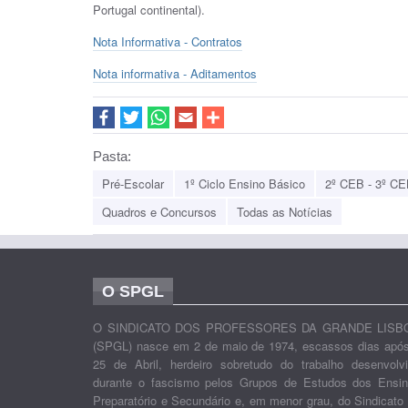
Portugal continental).
Nota Informativa - Contratos
Nota informativa - Aditamentos
Pasta:
Pré-Escolar
1º Ciclo Ensino Básico
2º CEB - 3º CE
Quadros e Concursos
Todas as Notícias
O SPGL
O SINDICATO DOS PROFESSORES DA GRANDE LISB
(SPGL) nasce em 2 de maio de 1974, escassos dias apó
25 de Abril, herdeiro sobretudo do trabalho desenvolv
durante o fascismo pelos Grupos de Estudos dos Ensi
Preparatório e Secundário e, em menor grau, do Sindicato