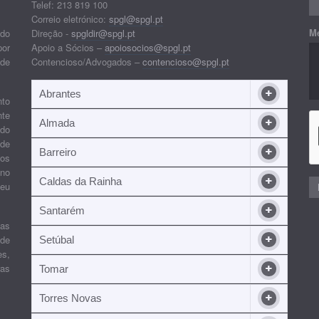
Telef: 213 819 100
Correio eletrónico:
spgl@spgl.pt
M
 do
Direção -
spgldir@spgl.pt
por
Apoio a Sócios –
apoiosocios@spgl.pt
 de
Contencioso/Advogados –
contencioso@spgl.pt
Abrantes
nto
nte
Almada
ndo
 de
Barreiro
 os
ino
Caldas da Rainha
seu
Santarém
ias
 de
Setúbal
es,
ras
Tomar
Torres Novas