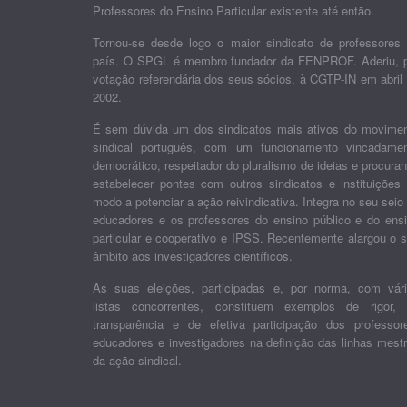
Professores do Ensino Particular existente até então.
Tornou-se desde logo o maior sindicato de professores
país. O SPGL é membro fundador da FENPROF. Aderiu, 
votação referendária dos seus sócios, à CGTP-IN em abril
2002.
É sem dúvida um dos sindicatos mais ativos do movime
sindical português, com um funcionamento vincadame
democrático, respeitador do pluralismo de ideias e procura
estabelecer pontes com outros sindicatos e instituições
modo a potenciar a ação reivindicativa. Integra no seu seio
educadores e os professores do ensino público e do ens
particular e cooperativo e IPSS. Recentemente alargou o 
âmbito aos investigadores científicos.
As suas eleições, participadas e, por norma, com vár
listas concorrentes, constituem exemplos de rigor,
transparência e de efetiva participação dos professor
educadores e investigadores na definição das linhas mest
da ação sindical.