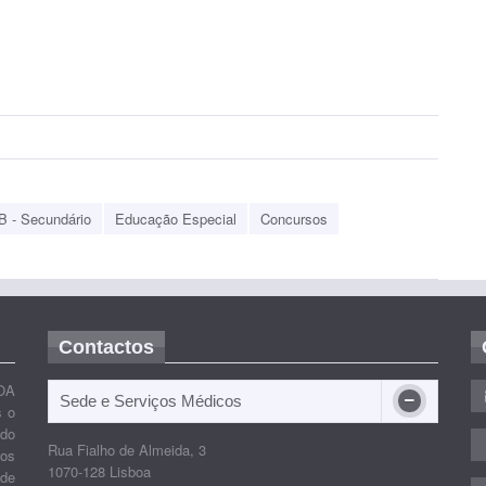
B - Secundário
Educação Especial
Concursos
Contactos
OA
Sede e Serviços Médicos
s o
ido
Rua Fialho de Almeida, 3
nos
1070-128 Lisboa
 de