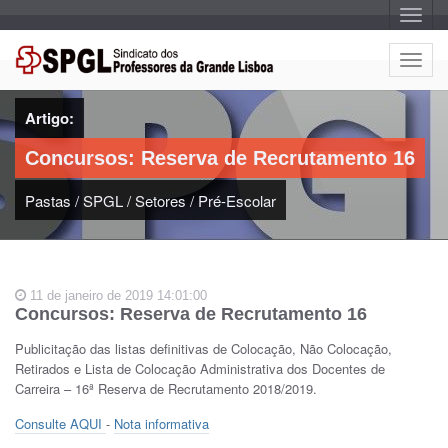
A
l
t
e
A
r
l
n
a
t
r
Artigo:
e
n
a
r
v
Concursos: Reserva de Recrutamento 16
n
e
g
a
a
Pastas
/
SPGL
/
Setores
/
Pré-Escolar
r
ç
n
ã
o
a
v
e
11 de janeiro de 2019 14:01:00
g
Concursos: Reserva de Recrutamento 16
a
ç
Publicitação das listas definitivas de Colocação, Não Colocação,
ã
Retirados e Lista de Colocação Administrativa dos Docentes de
o
Carreira – 16ª Reserva de Recrutamento 2018/2019.
Consulte AQUI
-
Nota informativa