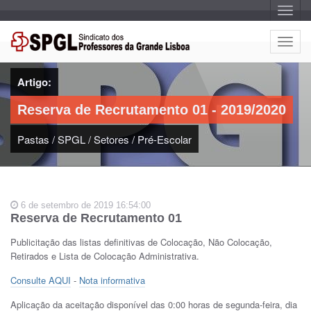
A
l
t
e
A
r
l
n
a
t
r
Artigo:
e
n
a
r
v
Reserva de Recrutamento 01 - 2019/2020
n
e
g
a
a
Pastas
/
SPGL
/
Setores
/
Pré-Escolar
r
ç
n
ã
o
a
v
e
6 de setembro de 2019 16:54:00
g
Reserva de Recrutamento 01
a
ç
Publicitação das listas definitivas de Colocação, Não Colocação,
ã
Retirados e Lista de Colocação Administrativa.
o
Consulte AQUI
-
Nota informativa
Aplicação da aceitação disponível das 0:00 horas de segunda-feira, dia