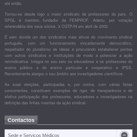
até então.
Tornou-se desde logo o maior sindicato de professores do país. O
SPGL é membro fundador da FENPROF. Aderiu, por votação
referendária dos seus sócios, à CGTP-IN em abril de 2002.
É sem dúvida um dos sindicatos mais ativos do movimento sindical
português, com um funcionamento vincadamente democrático,
respeitador do pluralismo de ideias e procurando estabelecer pontes
com outros sindicatos e instituições de modo a potenciar a ação
reivindicativa. Integra no seu seio os educadores e os professores do
ensino público e do ensino particular e cooperativo e IPSS.
Recentemente alargou o seu âmbito aos investigadores científicos.
As suas eleições, participadas e, por norma, com várias listas
concorrentes, constituem exemplos de rigor, de transparência e de
efetiva participação dos professores, educadores e investigadores na
definição das linhas mestras da ação sindical.
Contactos
Sede e Serviços Médicos