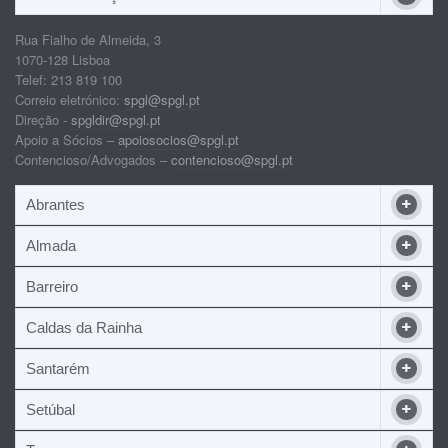
Rua Fialho de Almeida, 3
1070-128 Lisboa
Telef: 213 819 100
Correio eletrónico:
spgl@spgl.pt
Direção -
spgldir@spgl.pt
Apoio a Sócios –
apoiosocios@spgl.pt
Contencioso/Advogados –
contencioso@spgl.pt
Abrantes
Almada
Barreiro
Caldas da Rainha
Santarém
Setúbal