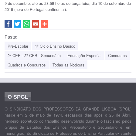
9 de setembro, até às 23:59 horas de terça-feira, dia 10 de setembro de
2019 (hora de Portugal continental).
Pasta:
Pré-Escolar
1º Ciclo Ensino Básico
2º CEB - 3º CEB - Secundário
Educação Especial
Concursos
Quadros e Concursos
Todas as Notícias
O SPGL
O SINDICATO DOS PROFESSORES DA GRANDE LISBOA (SPGL)
nasce em 2 de maio de 1974, escassos dias após o 25 de Abril,
herdeiro sobretudo do trabalho desenvolvido durante o fascismo pelos
Grupos de Estudos dos Ensinos Preparatório e Secundário e, em
menor grau, do Sindicato de Professores do Ensino Particular existente