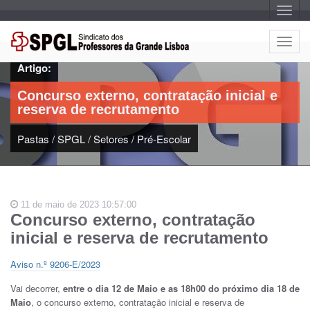
A
l
t
e
A
r
l
n
Artigo:
a
t
r
e
n
Concurso externo, contratação inicial e
a
r
v
reserva de recrutamento
n
e
g
a
a
Pastas
/
SPGL
/
Setores
/
Pré-Escolar
r
ç
n
ã
o
a
v
e
11 de maio de 2023 10:57:00
g
Concurso externo, contratação
a
inicial e reserva de recrutamento
ç
ã
Aviso n.º 9206-E/2023
o
Vai decorrer,
entre o dia 12 de Maio e as 18h00 do próximo dia 18 de
Maio
, o concurso externo, contratação inicial e reserva de