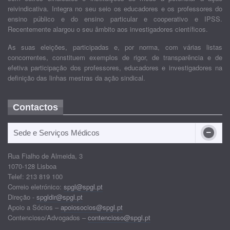
reivindicativa. Integra no seu seio os educadores e os professores do
ensino público e do ensino particular e cooperativo e IPSS.
Recentemente alargou o seu âmbito aos investigadores científicos.
As suas eleições, participadas e, por norma, com várias listas
concorrentes, constituem exemplos de rigor, de transparência e de
efetiva participação dos professores, educadores e investigadores na
definição das linhas mestras da ação sindical.
Contactos
Sede e Serviços Médicos
Rua Fialho de Almeida, 3
1070-128 Lisboa
Telef: 213 819 100
Correio eletrónico:
spgl@spgl.pt
Direção -
spgldir@spgl.pt
Apoio a Sócios –
apoiosocios@spgl.pt
Contencioso/Advogados –
contencioso@spgl.pt