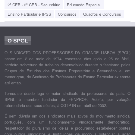
2º CEB - 3º CEB - Secundário
Educação Especial
Ensino Particular e IPSS
Concursos
Quadros e Concursos
O SPGL
O SINDICATO DOS PROFESSORES DA GRANDE LISBOA (SPGL)
nasce em 2 de maio de 1974, escassos dias após o 25 de Abril,
herdeiro sobretudo do trabalho desenvolvido durante o fascismo pelos
Grupos de Estudos dos Ensinos Preparatório e Secundário e, em
menor grau, do Sindicato de Professores do Ensino Particular existente
até então.
Tornou-se desde logo o maior sindicato de professores do país. O
SPGL é membro fundador da FENPROF. Aderiu, por votação
referendária dos seus sócios, à CGTP-IN em abril de 2002.
É sem dúvida um dos sindicatos mais ativos do movimento sindical
português, com um funcionamento vincadamente democrático,
respeitador do pluralismo de ideias e procurando estabelecer pontes
com outros sindicatos e instituições de modo a potenciar a ação