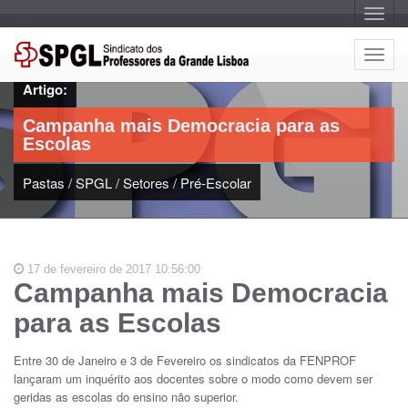
A
l
t
e
A
r
l
n
Artigo:
a
t
r
e
n
Campanha mais Democracia para as
a
r
v
Escolas
n
e
g
a
a
Pastas
/
SPGL
/
Setores
/
Pré-Escolar
r
ç
n
ã
o
a
v
e
17 de fevereiro de 2017 10:56:00
g
Campanha mais Democracia
a
ç
para as Escolas
ã
o
Entre 30 de Janeiro e 3 de Fevereiro os sindicatos da FENPROF
lançaram um inquérito aos docentes sobre o modo como devem ser
geridas as escolas do ensino não superior.