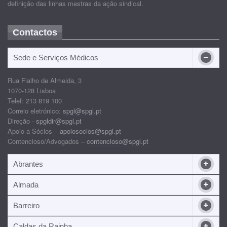
definição das linhas mestras da ação sindical.
Contactos
Sede e Serviços Médicos
Rua Fialho de Almeida, 3
1070-128 Lisboa
Telef: 213 819 100
Correio eletrónico:
spgl@spgl.pt
Direção -
spgldir@spgl.pt
Apoio a Sócios –
apoiosocios@spgl.pt
Contencioso/Advogados –
contencioso@spgl.pt
Abrantes
Almada
Barreiro
Caldas da Rainha