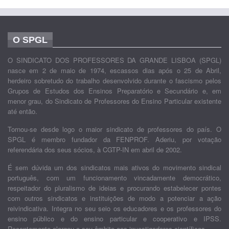
O SPGL
O SINDICATO DOS PROFESSORES DA GRANDE LISBOA (SPGL)
nasce em 2 de maio de 1974, escassos dias após o 25 de Abril,
herdeiro sobretudo do trabalho desenvolvido durante o fascismo pelos
Grupos de Estudos dos Ensinos Preparatório e Secundário e, em
menor grau, do Sindicato de Professores do Ensino Particular existente
até então.
Tornou-se desde logo o maior sindicato de professores do país. O
SPGL é membro fundador da FENPROF. Aderiu, por votação
referendária dos seus sócios, à CGTP-IN em abril de 2002.
É sem dúvida um dos sindicatos mais ativos do movimento sindical
português, com um funcionamento vincadamente democrático,
respeitador do pluralismo de ideias e procurando estabelecer pontes
com outros sindicatos e instituições de modo a potenciar a ação
reivindicativa. Integra no seu seio os educadores e os professores do
ensino público e do ensino particular e cooperativo e IPSS.
Recentemente alargou o seu âmbito aos investigadores científicos.