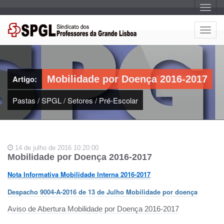
A
l
t
e
A
r
l
n
a
t
r
e
n
a
r
v
Artigo:
Mobilidade por Doença 2016-2017
n
e
g
a
a
Pastas
/
SPGL
/
Setores
/
Pré-Escolar
r
ç
n
ã
o
a
v
e
14 de julho de 2016 10:20:00
g
Mobilidade por Doença 2016-2017
a
ç
Nota Informativa Mobilidade Interna 2016-2017
ã
Despacho 9004-A-2016 de 13 de Julho Mobilidade por doença
o
Aviso de Abertura Mobilidade por Doença 2016-2017