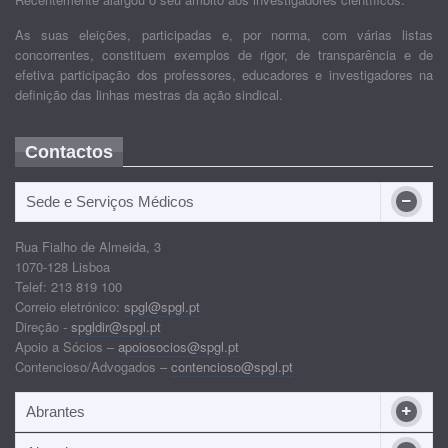
As suas eleições, participadas e, por norma, com várias listas
concorrentes, constituem exemplos de rigor, de transparência e de
efetiva participação dos professores, educadores e investigadores na
definição das linhas mestras da ação sindical.
Contactos
Sede e Serviços Médicos
Rua Fialho de Almeida, 3
1070-128 Lisboa
Telef: 213 819 100
Correio eletrónico:
spgl@spgl.pt
Direção -
spgldir@spgl.pt
Apoio a Sócios –
apoiosocios@spgl.pt
Contencioso/Advogados –
contencioso@spgl.pt
Abrantes