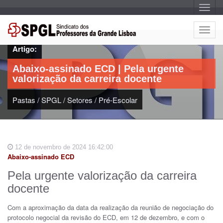
A
l
t
e
A
r
l
n
Artigo:
a
t
r
e
n
Abaixo-assinado ECD | Pela urgente
a
r
v
valorização da carreira docente
n
e
g
a
a
Pastas
/
SPGL
/
Setores
/
Pré-Escolar
r
ç
n
ã
o
a
v
e
12 de novembro de 2024 16:42:00
g
Abaixo-assinado ECD
a
ç
Pela urgente valorização da carreira
ã
docente
o
Com a aproximação da data da realização da reunião de negociação do
protocolo negocial da revisão do ECD, em 12 de dezembro, e com o