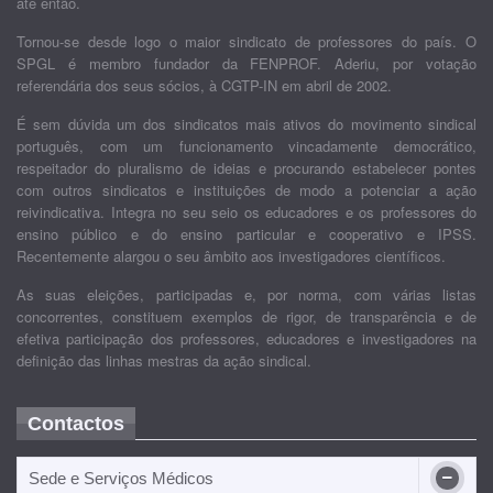
até então.
Tornou-se desde logo o maior sindicato de professores do país. O
SPGL é membro fundador da FENPROF. Aderiu, por votação
referendária dos seus sócios, à CGTP-IN em abril de 2002.
É sem dúvida um dos sindicatos mais ativos do movimento sindical
português, com um funcionamento vincadamente democrático,
respeitador do pluralismo de ideias e procurando estabelecer pontes
com outros sindicatos e instituições de modo a potenciar a ação
reivindicativa. Integra no seu seio os educadores e os professores do
ensino público e do ensino particular e cooperativo e IPSS.
Recentemente alargou o seu âmbito aos investigadores científicos.
As suas eleições, participadas e, por norma, com várias listas
concorrentes, constituem exemplos de rigor, de transparência e de
efetiva participação dos professores, educadores e investigadores na
definição das linhas mestras da ação sindical.
Contactos
Sede e Serviços Médicos