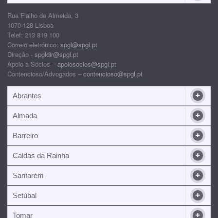
Rua Fialho de Almeida, 3
1070-128 Lisboa
Telef: 213 819 100
Correio eletrónico:
spgl@spgl.pt
Direção -
spgldir@spgl.pt
Apoio a Sócios –
apoiosocios@spgl.pt
Contencioso/Advogados –
contencioso@spgl.pt
Abrantes
Almada
Barreiro
Caldas da Rainha
Santarém
Setúbal
Tomar