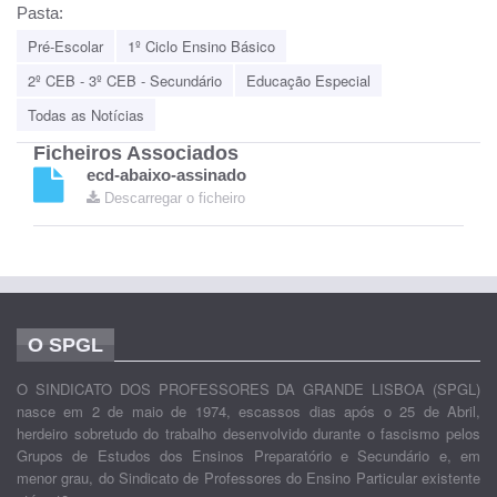
Pasta:
Pré-Escolar
1º Ciclo Ensino Básico
2º CEB - 3º CEB - Secundário
Educação Especial
Todas as Notícias
Ficheiros Associados
ecd-abaixo-assinado
Descarregar o ficheiro
O SPGL
O SINDICATO DOS PROFESSORES DA GRANDE LISBOA (SPGL)
nasce em 2 de maio de 1974, escassos dias após o 25 de Abril,
herdeiro sobretudo do trabalho desenvolvido durante o fascismo pelos
Grupos de Estudos dos Ensinos Preparatório e Secundário e, em
menor grau, do Sindicato de Professores do Ensino Particular existente