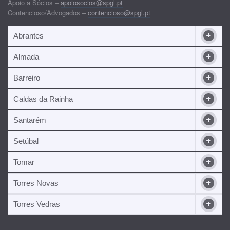
Apoio a Sócios –
apoiosocios@spgl.pt
Contencioso/Advogados –
contencioso@spgl.pt
Abrantes
Almada
Barreiro
Caldas da Rainha
Santarém
Setúbal
Tomar
Torres Novas
Torres Vedras