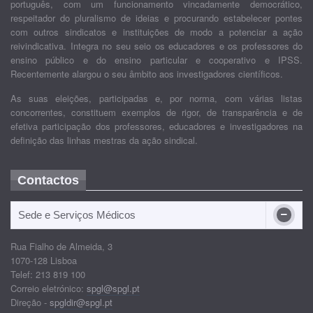
português, com um funcionamento vincadamente democrático,
respeitador do pluralismo de ideias e procurando estabelecer pontes
com outros sindicatos e instituições de modo a potenciar a ação
reivindicativa. Integra no seu seio os educadores e os professores do
ensino público e do ensino particular e cooperativo e IPSS.
Recentemente alargou o seu âmbito aos investigadores científicos.
As suas eleições, participadas e, por norma, com várias listas
concorrentes, constituem exemplos de rigor, de transparência e de
efetiva participação dos professores, educadores e investigadores na
definição das linhas mestras da ação sindical.
Contactos
Sede e Serviços Médicos
Rua Fialho de Almeida, 3
1070-128 Lisboa
Telef: 213 819 100
Correio eletrónico:
spgl@spgl.pt
Direção -
spgldir@spgl.pt