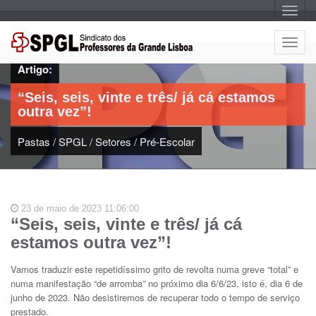
A
l
t
e
A
r
l
n
Artigo:
a
t
r
e
n
“Seis, seis, vinte e três/ já cá estamos
a
r
v
outra vez”!
n
e
g
a
a
Pastas
/
SPGL
/
Setores
/
Pré-Escolar
r
ç
n
ã
o
a
v
e
23 de maio de 2023 11:06:00
g
“Seis, seis, vinte e três/ já cá
a
estamos outra vez”!
ç
ã
Vamos traduzir este repetidíssimo grito de revolta numa greve “total” e
o
numa manifestação “de arromba” no próximo dia 6/6/23, isto é, dia 6 de
junho de 2023. Não desistiremos de recuperar todo o tempo de serviço
prestado.