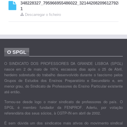
348228327_795966955486022_3214420820961279282_n
1
Descarregar o ficheiro
O SPGL
O SINDICATO DOS PROFESSORES DA GRANDE LISBOA (SPGL)
nasce em 2 de maio de 1974, escassos dias após o 25 de Abril,
herdeiro sobretudo do trabalho desenvolvido durante o fascismo pelos
Grupos de Estudos dos Ensinos Preparatório e Secundário e, em
menor grau, do Sindicato de Professores do Ensino Particular existente
até então.
Tornou-se desde logo o maior sindicato de professores do país. O
SPGL é membro fundador da FENPROF. Aderiu, por votação
referendária dos seus sócios, à CGTP-IN em abril de 2002.
É sem dúvida um dos sindicatos mais ativos do movimento sindical