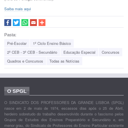
Saiba mais aqui
Pasta:
Pré-Escolar
1º Ciclo Ensino Básico
2º CEB - 3º CEB - Secundário
Educação Especial
Concursos
Quadros e Concursos
Todas as Notícias
O SPGL
O SINDICATO DOS PROFESSORES DA GRANDE LISBOA (SPGL)
nasce em 2 de maio de 1974, escassos dias após o 25 de Abril,
herdeiro sobretudo do trabalho desenvolvido durante o fascismo pelos
Grupos de Estudos dos Ensinos Preparatório e Secundário e, em
menor grau, do Sindicato de Professores do Ensino Particular existente