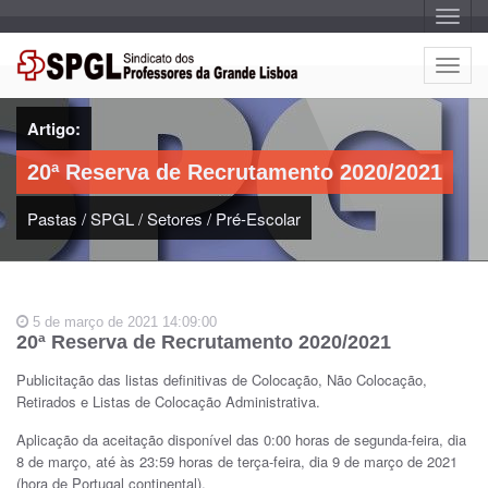
A
l
t
e
A
r
l
n
a
t
r
Artigo:
e
n
a
r
v
20ª Reserva de Recrutamento 2020/2021
n
e
g
a
a
Pastas
/
SPGL
/
Setores
/
Pré-Escolar
r
ç
n
ã
o
a
v
e
5 de março de 2021 14:09:00
g
20ª Reserva de Recrutamento 2020/2021
a
ç
Publicitação das listas definitivas de Colocação, Não Colocação,
ã
Retirados e Listas de Colocação Administrativa.
o
Aplicação da aceitação disponível das 0:00 horas de segunda-feira, dia
8 de março, até às 23:59 horas de terça-feira, dia 9 de março de 2021
(hora de Portugal continental).