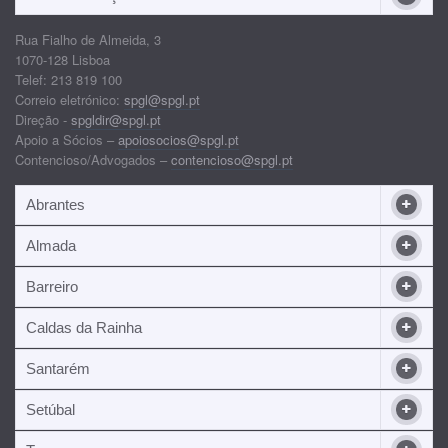
Rua Fialho de Almeida, 3
1070-128 Lisboa
Telef: 213 819 100
Correio eletrónico:
spgl@spgl.pt
Direção -
spgldir@spgl.pt
Apoio a Sócios –
apoiosocios@spgl.pt
Contencioso/Advogados –
contencioso@spgl.pt
Abrantes
Almada
Barreiro
Caldas da Rainha
Santarém
Setúbal