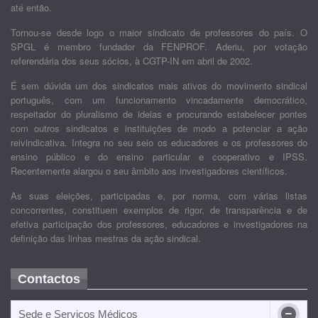
até então.
Tornou-se desde logo o maior sindicato de professores do país. O
SPGL é membro fundador da FENPROF. Aderiu, por votação
referendária dos seus sócios, à CGTP-IN em abril de 2002.
É sem dúvida um dos sindicatos mais ativos do movimento sindical
português, com um funcionamento vincadamente democrático,
respeitador do pluralismo de ideias e procurando estabelecer pontes
com outros sindicatos e instituições de modo a potenciar a ação
reivindicativa. Integra no seu seio os educadores e os professores do
ensino público e do ensino particular e cooperativo e IPSS.
Recentemente alargou o seu âmbito aos investigadores científicos.
As suas eleições, participadas e, por norma, com várias listas
concorrentes, constituem exemplos de rigor, de transparência e de
efetiva participação dos professores, educadores e investigadores na
definição das linhas mestras da ação sindical.
Contactos
Sede e Serviços Médicos