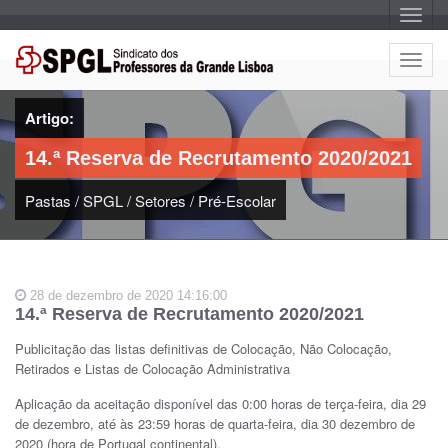
A
l
t
e
A
r
l
n
a
t
r
Artigo:
e
n
a
r
v
14.ª Reserva de Recrutamento 2020/2021
n
e
g
a
a
Pastas
/
SPGL
/
Setores
/
Pré-Escolar
r
ç
n
ã
o
a
v
e
28 de dezembro de 2020 14:16:00
g
14.ª Reserva de Recrutamento 2020/2021
a
ç
Publicitação das listas definitivas de Colocação, Não Colocação,
ã
Retirados e Listas de Colocação Administrativa
o
Aplicação da aceitação disponível das 0:00 horas de terça-feira, dia 29
de dezembro, até às 23:59 horas de quarta-feira, dia 30 dezembro de
2020 (hora de Portugal continental).