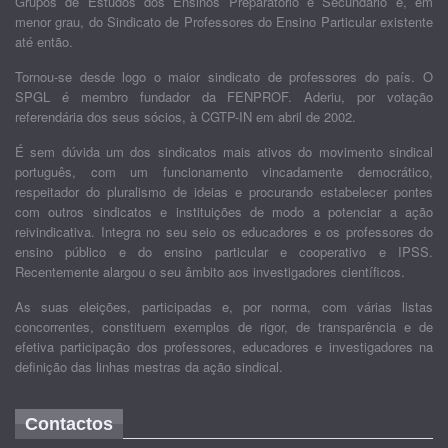
Grupos de Estudos dos Ensinos Preparatório e Secundário e, em
menor grau, do Sindicato de Professores do Ensino Particular existente
até então.
Tornou-se desde logo o maior sindicato de professores do país. O
SPGL é membro fundador da FENPROF. Aderiu, por votação
referendária dos seus sócios, à CGTP-IN em abril de 2002.
É sem dúvida um dos sindicatos mais ativos do movimento sindical
português, com um funcionamento vincadamente democrático,
respeitador do pluralismo de ideias e procurando estabelecer pontes
com outros sindicatos e instituições de modo a potenciar a ação
reivindicativa. Integra no seu seio os educadores e os professores do
ensino público e do ensino particular e cooperativo e IPSS.
Recentemente alargou o seu âmbito aos investigadores científicos.
As suas eleições, participadas e, por norma, com várias listas
concorrentes, constituem exemplos de rigor, de transparência e de
efetiva participação dos professores, educadores e investigadores na
definição das linhas mestras da ação sindical.
Contactos