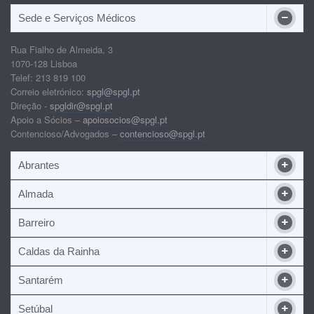
Sede e Serviços Médicos
Rua Fialho de Almeida, 3
1070-128 Lisboa
Telef: 213 819 100
Correio eletrónico:
spgl@spgl.pt
Direção -
spgldir@spgl.pt
Apoio a Sócios –
apoiosocios@spgl.pt
Contencioso/Advogados –
contencioso@spgl.pt
Abrantes
Almada
Barreiro
Caldas da Rainha
Santarém
Setúbal