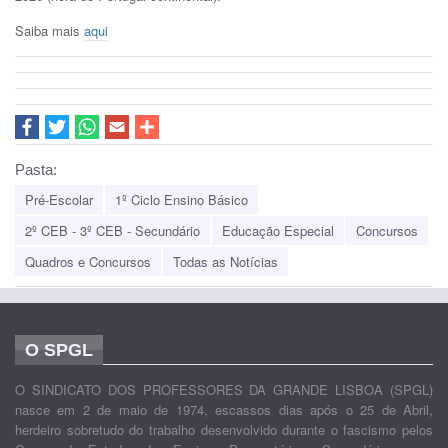
Saiba mais
aqui
Pasta:
Pré-Escolar
1º Ciclo Ensino Básico
2º CEB - 3º CEB - Secundário
Educação Especial
Concursos
Quadros e Concursos
Todas as Notícias
O SPGL
O SINDICATO DOS PROFESSORES DA GRANDE LISBOA (SPGL)
nasce em 2 de maio de 1974, escassos dias após o 25 de Abril,
herdeiro sobretudo do trabalho desenvolvido durante o fascismo pelos