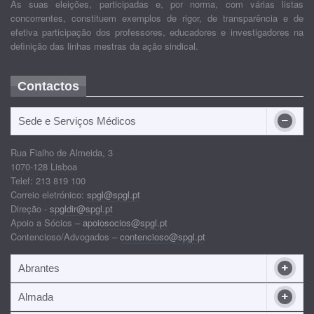
As suas eleições, participadas e, por norma, com várias listas
concorrentes, constituem exemplos de rigor, de transparência e de
efetiva participação dos professores, educadores e investigadores na
definição das linhas mestras da ação sindical.
Contactos
Sede e Serviços Médicos
Rua Fialho de Almeida, 3
1070-128 Lisboa
Telef: 213 819 100
Correio eletrónico:
spgl@spgl.pt
Direção -
spgldir@spgl.pt
Apoio a Sócios –
apoiosocios@spgl.pt
Contencioso/Advogados –
contencioso@spgl.pt
Abrantes
Almada