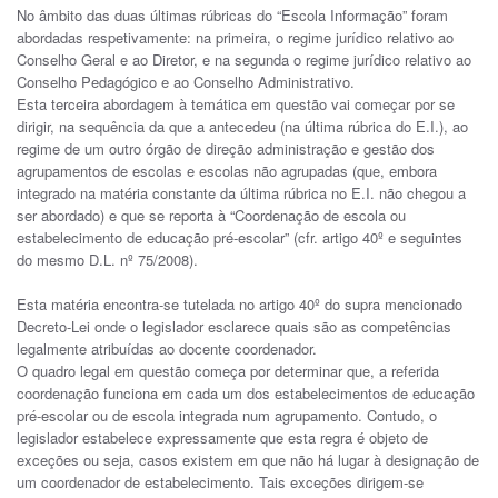
No âmbito das duas últimas rúbricas do “Escola Informação” foram
abordadas respetivamente: na primeira, o regime jurídico relativo ao
Conselho Geral e ao Diretor, e na segunda o regime jurídico relativo ao
Conselho Pedagógico e ao Conselho Administrativo.
Esta terceira abordagem à temática em questão vai começar por se
dirigir, na sequência da que a antecedeu (na última rúbrica do E.I.), ao
regime de um outro órgão de direção administração e gestão dos
agrupamentos de escolas e escolas não agrupadas (que, embora
integrado na matéria constante da última rúbrica no E.I. não chegou a
ser abordado) e que se reporta à “Coordenação de escola ou
estabelecimento de educação pré-escolar” (cfr. artigo 40º e seguintes
do mesmo D.L. nº 75/2008).
Esta matéria encontra-se tutelada no artigo 40º do supra mencionado
Decreto-Lei onde o legislador esclarece quais são as competências
legalmente atribuídas ao docente coordenador.
O quadro legal em questão começa por determinar que, a referida
coordenação funciona em cada um dos estabelecimentos de educação
pré-escolar ou de escola integrada num agrupamento. Contudo, o
legislador estabelece expressamente que esta regra é objeto de
exceções ou seja, casos existem em que não há lugar à designação de
um coordenador de estabelecimento. Tais exceções dirigem-se