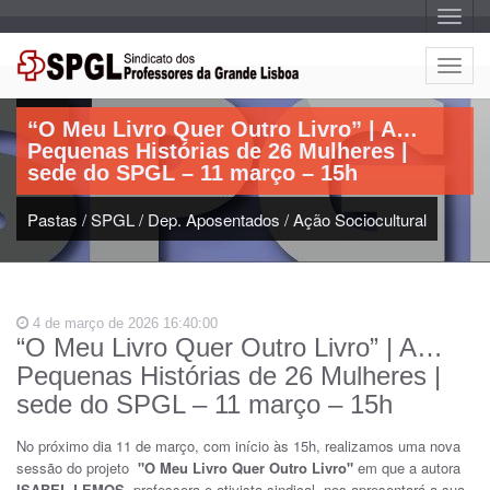
A
l
t
e
A
r
Artigo:
l
n
a
t
r
“O Meu Livro Quer Outro Livro” | A…
e
n
Pequenas Histórias de 26 Mulheres |
a
r
v
sede do SPGL – 11 março – 15h
n
e
g
a
a
Pastas
/
SPGL
/
Dep. Aposentados
/
Ação Sociocultural
r
ç
n
ã
o
a
v
e
4 de março de 2026 16:40:00
g
“O Meu Livro Quer Outro Livro” | A…
a
Pequenas Histórias de 26 Mulheres |
ç
ã
sede do SPGL – 11 março – 15h
o
No próximo dia 11 de março, com início às 15h, realizamos uma nova
sessão do projeto
"O Meu Livro Quer Outro Livro"
em que a autora
ISABEL LEMOS,
professora e ativista sindical, nos apresentará a sua