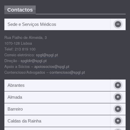
Contactos
Sede e Serviços Médicos
Rua Fialho de Almeida, 3
1070-128 Lisboa
Telef: 213 819 100
Correio eletrónico:
spgl@spgl.pt
Direção -
spgldir@spgl.pt
Apoio a Sócios –
apoiosocios@spgl.pt
Contencioso/Advogados –
contencioso@spgl.pt
Abrantes
Almada
Barreiro
Caldas da Rainha