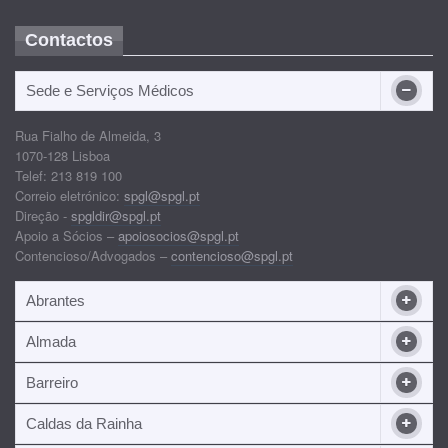
Contactos
Sede e Serviços Médicos
Rua Fialho de Almeida, 3
1070-128 Lisboa
Telef: 213 819 100
Correio eletrónico:
spgl@spgl.pt
Direção -
spgldir@spgl.pt
Apoio a Sócios –
apoiosocios@spgl.pt
Contencioso/Advogados –
contencioso@spgl.pt
Abrantes
Almada
Barreiro
Caldas da Rainha