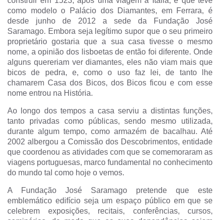
construir em 1523, após uma viagem a Itália, e que teve
como modelo o Palácio dos Diamantes, em Ferrara, é
desde junho de 2012 a sede da Fundação José
Saramago. Embora seja legítimo supor que o seu primeiro
proprietário gostaria que a sua casa tivesse o mesmo
nome, a opinião dos lisboetas de então foi diferente. Onde
alguns quereriam ver diamantes, eles não viam mais que
bicos de pedra, e, como o uso faz lei, de tanto lhe
chamarem Casa dos Bicos, dos Bicos ficou e com esse
nome entrou na História.
Ao longo dos tempos a casa serviu a distintas funções,
tanto privadas como públicas, sendo mesmo utilizada,
durante algum tempo, como armazém de bacalhau. Até
2002 albergou a Comissão dos Descobrimentos, entidade
que coordenou as atividades com que se comemoraram as
viagens portuguesas, marco fundamental no conhecimento
do mundo tal como hoje o vemos.
A Fundação José Saramago pretende que este
emblemático edifício seja um espaço público em que se
celebrem exposições, recitais, conferências, cursos,