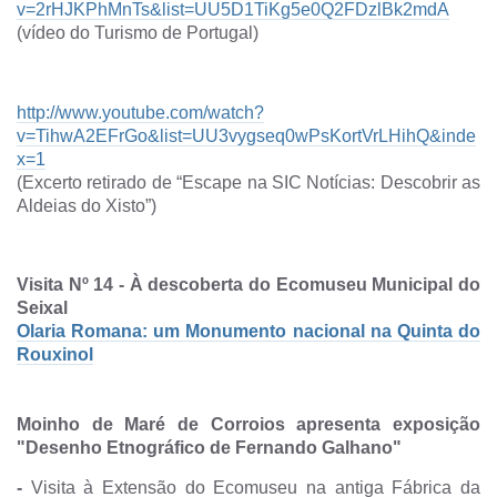
v=2rHJKPhMnTs&list=UU5D1TiKg5e0Q2FDzlBk2mdA
(vídeo do Turismo de Portugal)
http://www.youtube.com/watch?
v=TihwA2EFrGo&list=UU3vygseq0wPsKortVrLHihQ&inde
x=1
(Excerto retirado de “Escape na SIC Notícias: Descobrir as
Aldeias do Xisto”)
Visita Nº 14
-
À descoberta do Ecomuseu Municipal do
Seixal
Olaria Romana: um Monumento nacional na Quinta do
Rouxinol
Moinho de Maré de Corroios apresenta exposição
"Desenho Etnográfico de Fernando Galhano"
-
Visita à Extensão do Ecomuseu na antiga Fábrica da