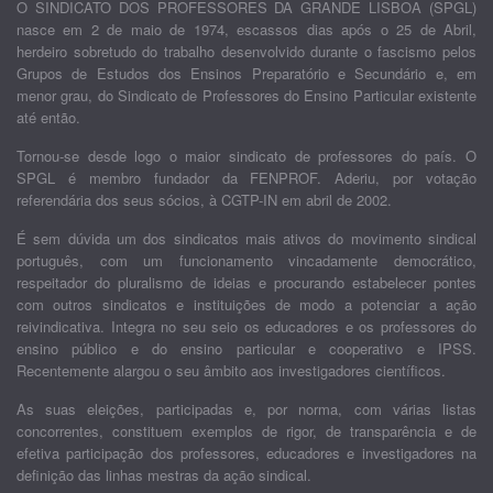
O SINDICATO DOS PROFESSORES DA GRANDE LISBOA (SPGL)
nasce em 2 de maio de 1974, escassos dias após o 25 de Abril,
herdeiro sobretudo do trabalho desenvolvido durante o fascismo pelos
Grupos de Estudos dos Ensinos Preparatório e Secundário e, em
menor grau, do Sindicato de Professores do Ensino Particular existente
até então.
Tornou-se desde logo o maior sindicato de professores do país. O
SPGL é membro fundador da FENPROF. Aderiu, por votação
referendária dos seus sócios, à CGTP-IN em abril de 2002.
É sem dúvida um dos sindicatos mais ativos do movimento sindical
português, com um funcionamento vincadamente democrático,
respeitador do pluralismo de ideias e procurando estabelecer pontes
com outros sindicatos e instituições de modo a potenciar a ação
reivindicativa. Integra no seu seio os educadores e os professores do
ensino público e do ensino particular e cooperativo e IPSS.
Recentemente alargou o seu âmbito aos investigadores científicos.
As suas eleições, participadas e, por norma, com várias listas
concorrentes, constituem exemplos de rigor, de transparência e de
efetiva participação dos professores, educadores e investigadores na
definição das linhas mestras da ação sindical.