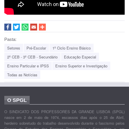
Pasta:
Setores
Pré-Escolar
1º Ciclo Ensino Básico
2º CEB - 3º CEB - Secundário
Educação Especial
Ensino Particular e IPSS
Ensino Superior e Investigação
Todas as Notícias
O SPGL
O SINDICATO DOS PROFESSORES DA GRANDE LISBOA (SPGL)
nasce em 2 de maio de 1974, escassos dias após o 25 de Abril,
herdeiro sobretudo do trabalho desenvolvido durante o fascismo pelos
Grupos de Estudos dos Ensinos Preparatório e Secundário e, em