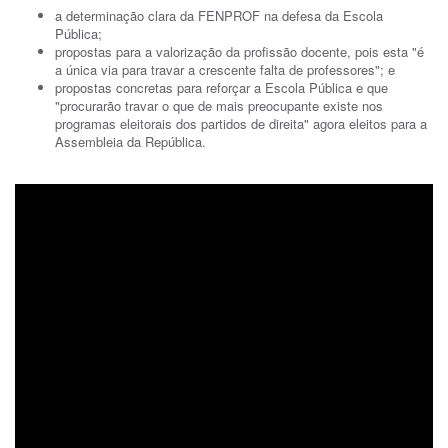
a determinação clara da FENPROF na defesa da Escola
Pública;
propostas para a valorização da profissão docente, pois esta "é
a única via para travar a crescente falta de professores"; e
propostas concretas para reforçar a Escola Pública e que
"procurarão travar o que de mais preocupante existe nos
programas eleitorais dos partidos de direita" agora eleitos para a
Assembleia da República.