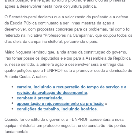
ações a desenvolver nesta nova conjuntura política.
O Secretário-geral declarou que a valorização da profissão e a defesa
da Escola Pública continuarão a ser linhas mestras da ação a
desenvolver, com propostas concretas para os problemas, tal como foi
reiterado na iniciativa “Professores na Campanha”, que ocupou todos os
dias úteis da campanha eleitoral, percorrendo o país.
Mário Nogueira lembrou que, ainda antes da constituição do governo,
irão tomar posse os deputados eleitos para a Assembleia da República
e, nesse sentido, a primeira ação a desenvolver será a entrega das
quatro petições que a FENPROF está a promover desde a demissão de
António Costa. A saber:
carreira, incluindo a recuperação do tempo de serviço e a
revisão da avaliação do desempenho
,
combate à precariedade,
aposentação e rejuvenescimento da profissão
e
condições de trabalho, incluindo horários
.
Quando for constituído o governo, a FENPROF apresentará à nova
equipa ministerial um protocolo negocial, onde constarão três pontos
fundamentais: