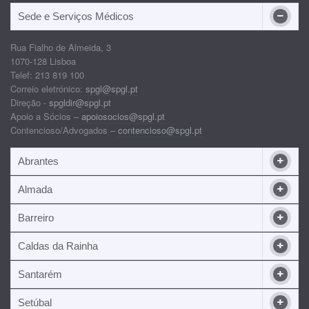
Sede e Serviços Médicos
Rua Fialho de Almeida, 3
1070-128 Lisboa
Telef: 213 819 100
Correio eletrónico:
spgl@spgl.pt
Direção -
spgldir@spgl.pt
Apoio a Sócios –
apoiosocios@spgl.pt
Contencioso/Advogados –
contencioso@spgl.pt
Abrantes
Almada
Barreiro
Caldas da Rainha
Santarém
Setúbal