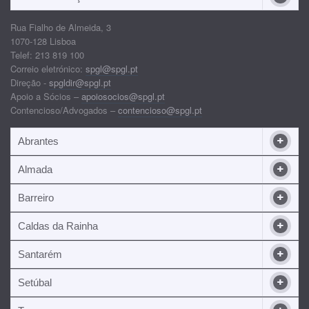
Rua Fialho de Almeida, 3
1070-128 Lisboa
Telef: 213 819 100
Correio eletrónico:
spgl@spgl.pt
Direção -
spgldir@spgl.pt
Apoio a Sócios –
apoiosocios@spgl.pt
Contencioso/Advogados –
contencioso@spgl.pt
Abrantes
Almada
Barreiro
Caldas da Rainha
Santarém
Setúbal