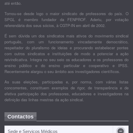
até então.
Tornou-se desde logo o maior sindicato de professores do país. O
SPGL é membro fundador da FENPROF. Aderiu, por votação
referendária dos seus sócios, à CGTP-IN em abril de 2002.
É sem dúvida um dos sindicatos mais ativos do movimento sindical
português, com um funcionamento vincadamente democrático,
respeitador do pluralismo de ideias e procurando estabelecer pontes
com outros sindicatos e instituições de modo a potenciar a ação
reivindicativa. Integra no seu seio os educadores e os professores do
ensino público e do ensino particular e cooperativo e IPSS.
Recentemente alargou o seu âmbito aos investigadores científicos.
As suas eleições, participadas e, por norma, com várias listas
concorrentes, constituem exemplos de rigor, de transparência e de
efetiva participação dos professores, educadores e investigadores na
definição das linhas mestras da ação sindical.
Contactos
Sede e Serviços Médicos