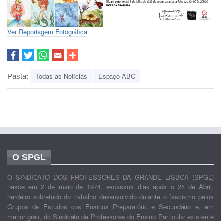
Ver Reportagem Fotográfica
Todas as Notícias
Espaço ABC
Pasta:
O SPGL
O SINDICATO DOS PROFESSORES DA GRANDE LISBOA (SPGL)
nasce em 2 de maio de 1974, escassos dias após o 25 de Abril,
herdeiro sobretudo do trabalho desenvolvido durante o fascismo pelos
Grupos de Estudos dos Ensinos Preparatório e Secundário e, em
menor grau, do Sindicato de Professores do Ensino Particular existente