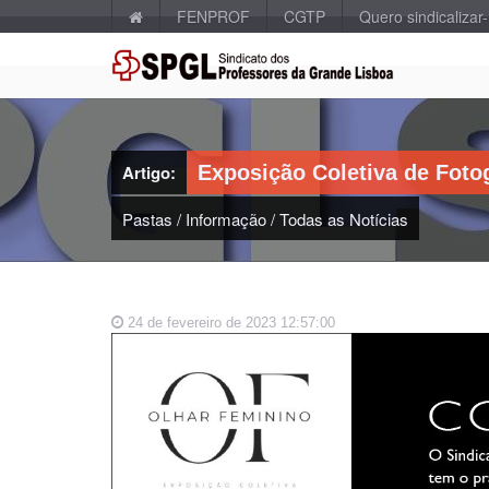
FENPROF
CGTP
Quero sindicalizar
Artigo:
Exposição Coletiva de Foto
Pastas
/
Informação
/
Todas as Notícias
24 de fevereiro de 2023 12:57:00