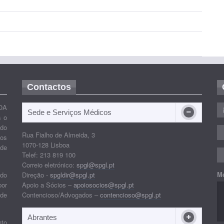
Contactos
OA
Sede e Serviços Médicos
s o
ido
Rua Fialho de Almeida, 3
nos
1070-128 Lisboa
 de
Telef: 213 819 100
Correio eletrónico:
spgl@spgl.pt
M
 do
Direção -
spgldir@spgl.pt
por
Apoio a Sócios –
apoiosocios@spgl.pt
 de
Contencioso/Advogados –
contencioso@spgl.pt
Abrantes
nto