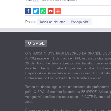
Todas as Notícias
Espaço ABC
Pasta:
O SPGL
O SINDICATO DOS PROFESSORES DA GRANDE LISB
(SPGL) nasce em 2 de maio de 1974, escassos dias apó
25 de Abril, herdeiro sobretudo do trabalho desenvolv
durante o fascismo pelos Grupos de Estudos dos Ensi
Preparatório e Secundário e, em menor grau, do Sindicato
Professores do Ensino Particular existente até então.
Tornou-se desde logo o maior sindicato de professores
país. O SPGL é membro fundador da FENPROF. Aderiu, 
votação referendária dos seus sócios, à CGTP-IN em abril
2002.
É sem dúvida um dos sindicatos mais ativos do movime