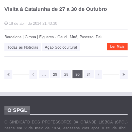
Visita à Catalunha de 27 a 30 de Outubro
18 de abril de 2014 21:40:30
Barcelona | Girona | Figueres - Gaudi, Miró, Picasso, Dali
Todas as Notícias
Ação Sociocultural
Ler Mais
…
28
29
30
31
O SPGL
O SINDICATO DOS PROFESSORES DA GRANDE LISBOA (SPGL)
nasce em 2 de maio de 1974, escassos dias após o 25 de Abril,