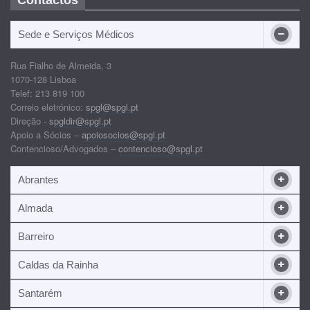
Sede e Serviços Médicos
Rua Fialho de Almeida, 3
1070-128 Lisboa
Telef: 213 819 100
Correio eletrónico:
spgl@spgl.pt
Direção -
spgldir@spgl.pt
Apoio a Sócios –
apoiosocios@spgl.pt
Contencioso/Advogados –
contencioso@spgl.pt
Abrantes
Almada
Barreiro
Caldas da Rainha
Santarém