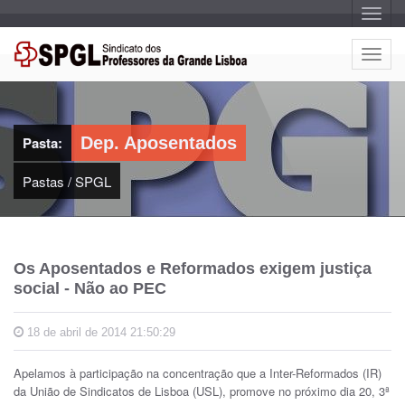
A
l
t
e
A
r
l
n
a
t
r
e
n
a
r
v
Pasta:
Dep. Aposentados
n
e
g
a
a
Pastas
/
SPGL
r
ç
n
ã
o
a
v
e
Os Aposentados e Reformados exigem justiça
g
social - Não ao PEC
a
ç
ã
18 de abril de 2014 21:50:29
o
Apelamos à participação na concentração que a Inter-Reformados (IR)
da União de Sindicatos de Lisboa (USL), promove no próximo dia 20, 3ª