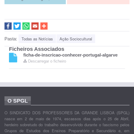
Todas as Notícias
Ação Sociocultural
Pasta:
Ficheiros Associados
ficha-de-inscricao-conhecer-portugal-algarve
Descarregar o ficheiro
O SPGL
O SINDICATO DOS PROFESSORES DA GRANDE LISBOA (SPGL)
nasce em 2 de maio de 1974, escassos dias após o 25 de Abril,
herdeiro sobretudo do trabalho desenvolvido durante o fascismo pelos
Grupos de Estudos dos Ensinos Preparatório e Secundário e, em