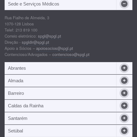
Sede e Serviços Médicos
Rua Fialho de Almeida, 3
1070-128 Lisboa
Telef: 213 819 100
Correio eletrónico:
spgl@spgl.pt
Direção -
spgldir@spgl.pt
Apoio a Sócios –
apoiosocios@spgl.pt
Contencioso/Advogados –
contencioso@spgl.pt
Abrantes
Almada
Barreiro
Caldas da Rainha
Santarém
Setúbal