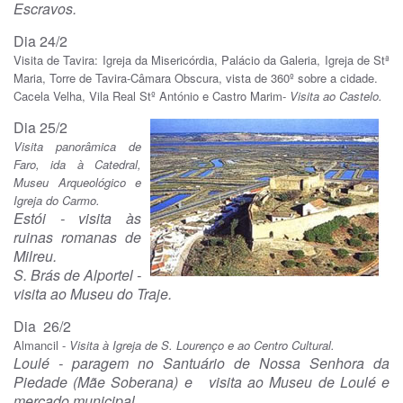
Escravos.
Dia 24/2
Visita de Tavira: Igreja da Misericórdia, Palácio da Galeria, Igreja de Stª
Maria, Torre de Tavira-Câmara Obscura, vista de 360º sobre a cidade.
Cacela Velha, Vila Real Stº António e Castro Marim-
Visita ao Castelo.
Dia 25/2
Visita panorâmica de
Faro, ida à Catedral,
Museu Arqueológico e
Igreja do Carmo.
Estói
- visita às
ruinas romanas de
Milreu.
S. Brás de Alportel -
visita ao Museu do Traje.
Dia 26/2
Almancil -
Visita à Igreja de S. Lourenço e ao Centro Cultural.
Loulé -
paragem no Santuário de Nossa Senhora da
Piedade (Mãe Soberana) e visita ao Museu de Loulé e
mercado municipal.