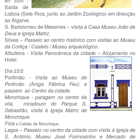
8h 30m -
Saída de
Lisboa (Sete Rios, junto ao Jardim Zoológico) em direcção
ao Algarve.
S. Bartolomeu de Messines –
visita à Casa Museu João de
Deus e Igreja Matriz.
Silves –
Passeio ao centro histórico com visitas ao Museu
da Cortiça / Castelo / Museu arqueológico.
Albufeira -
Visita Panorâmica da cidade
– Alojamento no
Hotel
Dia 23/2
Portimão -
Visita ao Museu de
Portimão (Aniga Fábrica Feu) e
passeio ao Centro da cidade.
Monchique -
paragem no centro da
vila, miradouro do Parque S.
Sebastião, visita à Igreja Matriz de
Monchique
.
Fóia
e
Caldas de Monchique.
Lagos –
Passeio no centro da cidade com
visita à Igreja de
S. António, Museu José Formosinho e Mercado de