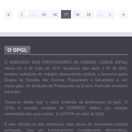
…
15
16
17
18
19
…
O SPGL
O SINDICATO DOS PROFESSORES DA GRANDE LISBOA (SPGL)
nasce em 2 de maio de 1974, escassos dias após o 25 de Abril,
herdeiro sobretudo do trabalho desenvolvido durante o fascismo pelos
Grupos de Estudos dos Ensinos Preparatório e Secundário e, em
menor grau, do Sindicato de Professores do Ensino Particular existente
até então.
Tornou-se desde logo o maior sindicato de professores do país. O
SPGL é membro fundador da FENPROF. Aderiu, por votação
referendária dos seus sócios, à CGTP-IN em abril de 2002.
É sem dúvida um dos sindicatos mais ativos do movimento sindical
português, com um funcionamento vincadamente democrático,