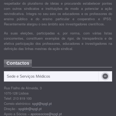
respeitador do pluralismo de ideias e procurando estabelecer pontes
com outros sindicatos e instituições de modo a potenciar a ação
reivindicativa. Integra no seu seio os educadores e os professores do
ensino público e do ensino particular e cooperativo e IPSS.
Recentemente alargou o seu âmbito aos investigadores científicos.
As suas eleições, participadas e, por norma, com várias listas
concorrentes, constituem exemplos de rigor, de transparência e de
efetiva participação dos professores, educadores e investigadores na
definição das linhas mestras da ação sindical.
Contactos
Sede e Serviços Médicos
Rua Fialho de Almeida, 3
1070-128 Lisboa
Telef: 213 819 100
Correio eletrónico:
spgl@spgl.pt
Direção -
spgldir@spgl.pt
Apoio a Sócios –
apoiosocios@spgl.pt