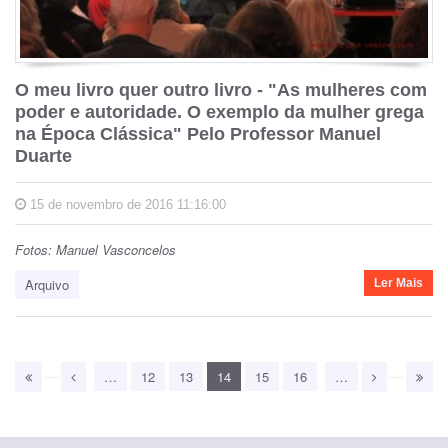
O meu livro quer outro livro - "As mulheres com
poder e autoridade. O exemplo da mulher grega
na Época Clássica" Pelo Professor Manuel
Duarte
15 de novembro de 2016 11:16:00
Fotos: Manuel Vasconcelos
Arquivo
Ler Mais
…
12
13
14
15
16
…