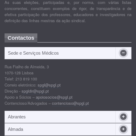
As suas eleições, participadas e, por norma, com várias listas
concorrentes, constituem exemplos de rigor, de transparência e de
efetiva participação dos professores, educadores e investigadores na
definição das linhas mestras da ação sindical.
Contactos
Sede e Serviços Médicos
Rua Fialho de Almeida, 3
1070-128 Lisboa
Telef: 213 819 100
Correio eletrónico:
spgl@spgl.pt
Direção -
spgldir@spgl.pt
Apoio a Sócios –
apoiosocios@spgl.pt
Contencioso/Advogados –
contencioso@spgl.pt
Abrantes
Almada