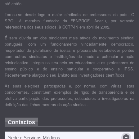
até então.
Tornou-se desde logo o maior sindicato de professores do país. O
SPGL é membro fundador da FENPROF. Aderiu, por votação
referendária dos seus sócios, à CGTP-IN em abril de 2002.
É sem dúvida um dos sindicatos mais ativos do movimento sindical
português, com um funcionamento vincadamente democrático,
respeitador do pluralismo de ideias e procurando estabelecer pontes
com outros sindicatos e instituições de modo a potenciar a ação
reivindicativa. Integra no seu seio os educadores e os professores do
ensino público e do ensino particular e cooperativo e IPSS.
Recentemente alargou o seu âmbito aos investigadores científicos.
As suas eleições, participadas e, por norma, com várias listas
concorrentes, constituem exemplos de rigor, de transparência e de
efetiva participação dos professores, educadores e investigadores na
definição das linhas mestras da ação sindical.
Contactos
Sede e Serviços Médicos