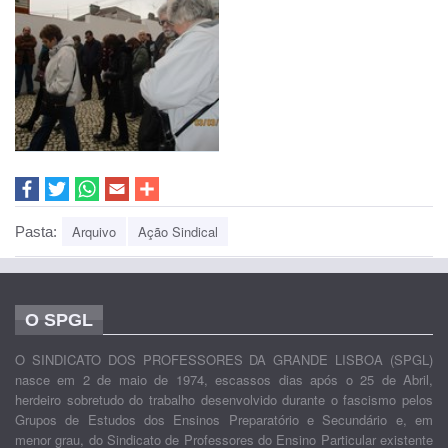
Arquivo
Ação Sindical
Pasta:
O SPGL
O SINDICATO DOS PROFESSORES DA GRANDE LISBOA (SPGL)
nasce em 2 de maio de 1974, escassos dias após o 25 de Abril,
herdeiro sobretudo do trabalho desenvolvido durante o fascismo pelos
Grupos de Estudos dos Ensinos Preparatório e Secundário e, em
menor grau, do Sindicato de Professores do Ensino Particular existente