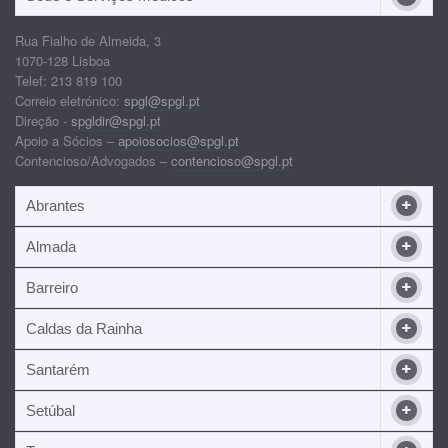
Rua Fialho de Almeida, 3
1070-128 Lisboa
Telef: 213 819 100
Correio eletrónico:
spgl@spgl.pt
Direção -
spgldir@spgl.pt
Apoio a Sócios –
apoiosocios@spgl.pt
Contencioso/Advogados –
contencioso@spgl.pt
Abrantes
Almada
Barreiro
Caldas da Rainha
Santarém
Setúbal