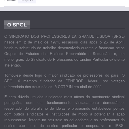
O SPGL
O SINDICATO DOS PROFESSORES DA GRANDE LISBOA (SPGL)
nasce em 2 de maio de 1974, escassos dias após o 25 de Abril,
herdeiro sobretudo do trabalho desenvolvido durante o fascismo pelos
Grupos de Estudos dos Ensinos Preparatório e Secundário e, em
menor grau, do Sindicato de Professores do Ensino Particular existente
até então.
Tornou-se desde logo o maior sindicato de professores do país. O
SPGL é membro fundador da FENPROF. Aderiu, por votação
referendária dos seus sócios, à CGTP-IN em abril de 2002.
É sem dúvida um dos sindicatos mais ativos do movimento sindical
português, com um funcionamento vincadamente democrático,
respeitador do pluralismo de ideias e procurando estabelecer pontes
com outros sindicatos e instituições de modo a potenciar a ação
reivindicativa. Integra no seu seio os educadores e os professores do
ensino público e do ensino particular e cooperativo e IPSS.