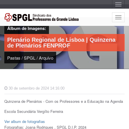
A
l
t
e
A
r
l
n
Álbum de Imagens:
a
t
r
e
n
Plenário Regional de Lisboa | Quinzena
a
r
v
de Plenários FENPROF
n
e
g
a
a
Pastas
/
SPGL
/
Arquivo
r
ç
n
ã
o
a
v
e
g
30 de setembro de 2024 14:16:00
a
ç
Quinzena de Plenários - Com os Professores e a Educação na Agenda
ã
o
Escola Secundária Vergílio Ferreira
Ver album de fotografias
Fotografias: Joana Rodrigues . SPGL D.I.P. 2024