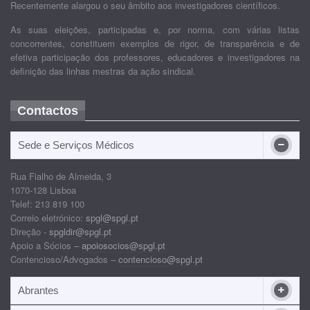
Recentemente alargou o seu âmbito aos investigadores científicos.
As suas eleições, participadas e, por norma, com várias listas
concorrentes, constituem exemplos de rigor, de transparência e de
efetiva participação dos professores, educadores e investigadores na
definição das linhas mestras da ação sindical.
Contactos
Sede e Serviços Médicos
Rua Fialho de Almeida, 3
1070-128 Lisboa
Telef: 213 819 100
Correio eletrónico:
spgl@spgl.pt
Direção -
spgldir@spgl.pt
Apoio a Sócios –
apoiosocios@spgl.pt
Contencioso/Advogados –
contencioso@spgl.pt
Abrantes