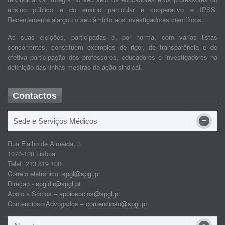
ensino público e do ensino particular e cooperativo e IPSS.
Recentemente alargou o seu âmbito aos investigadores científicos.
As suas eleições, participadas e, por norma, com várias listas
concorrentes, constituem exemplos de rigor, de transparência e de
efetiva participação dos professores, educadores e investigadores na
definição das linhas mestras da ação sindical.
Contactos
Sede e Serviços Médicos
Rua Fialho de Almeida, 3
1070-128 Lisboa
Telef: 213 819 100
Correio eletrónico:
spgl@spgl.pt
Direção -
spgldir@spgl.pt
Apoio a Sócios –
apoiosocios@spgl.pt
Contencioso/Advogados –
contencioso@spgl.pt