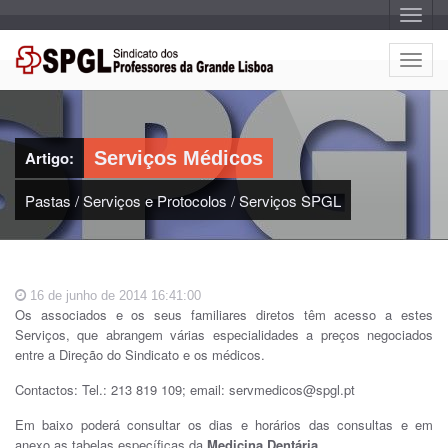
A
l
t
e
A
r
l
n
a
t
r
e
n
a
r
v
Artigo:
Serviços Médicos
n
e
g
a
a
Pastas
/
Serviços e Protocolos
/
Serviços SPGL
r
ç
n
ã
o
a
v
e
16 de junho de 2014 16:41:00
g
Os associados e os seus familiares diretos têm acesso a estes
a
Serviços, que abrangem várias especialidades a preços negociados
ç
entre a Direção do Sindicato e os médicos.
ã
o
Contactos: Tel.: 213 819 109; email: servmedicos@spgl.pt
Em baixo poderá consultar os dias e horários das consultas e em
anexo as tabelas específicas da
Medicina Dentária
.