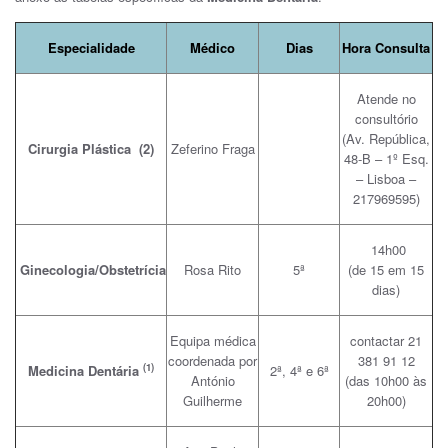
Especialidade
Médico
Dias
Hora Consulta
Atende no
consultório
(Av. República,
Cirurgia Plástica (2)
Zeferino Fraga
48-B – 1º Esq.
– Lisboa –
217969595)
14h00
Ginecologia/Obstetrícia
Rosa Rito
5ª
(de 15 em 15
dias)
Equipa médica
contactar 21
coordenada por
381 91 12
(1)
Medicina Dentária
2ª, 4ª e 6ª
António
(das 10h00 às
Guilherme
20h00)