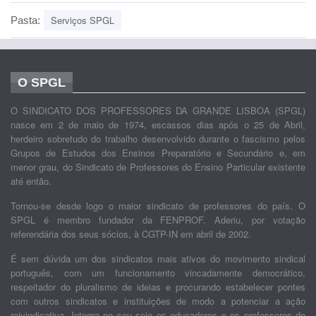
Serviços SPGL
Pasta:
O SPGL
O SINDICATO DOS PROFESSORES DA GRANDE LISBOA (SPGL)
nasce em 2 de maio de 1974, escassos dias após o 25 de Abril,
herdeiro sobretudo do trabalho desenvolvido durante o fascismo pelos
Grupos de Estudos dos Ensinos Preparatório e Secundário e, em
menor grau, do Sindicato de Professores do Ensino Particular existente
até então.
Tornou-se desde logo o maior sindicato de professores do país. O
SPGL é membro fundador da FENPROF. Aderiu, por votação
referendária dos seus sócios, à CGTP-IN em abril de 2002.
É sem dúvida um dos sindicatos mais ativos do movimento sindical
português, com um funcionamento vincadamente democrático,
respeitador do pluralismo de ideias e procurando estabelecer pontes
com outros sindicatos e instituições de modo a potenciar a ação
reivindicativa. Integra no seu seio os educadores e os professores do