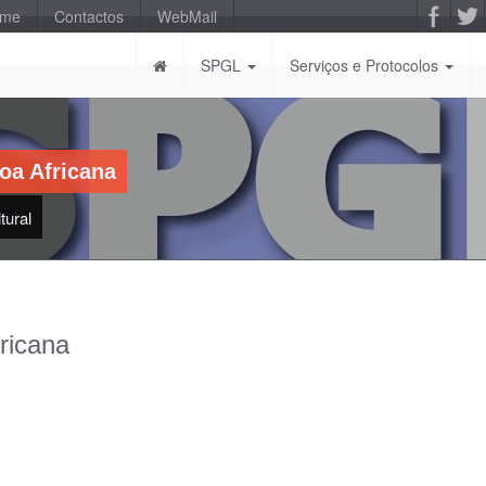
-me
Contactos
WebMail
SPGL
Serviços e Protocolos
oa Africana
tural
ricana