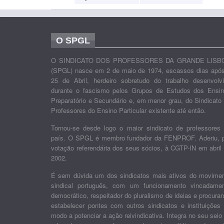
O SPGL
O SINDICATO DOS PROFESSORES DA GRANDE LISB
(SPGL) nasce em 2 de maio de 1974, escassos dias apó
25 de Abril, herdeiro sobretudo do trabalho desenvolv
durante o fascismo pelos Grupos de Estudos dos Ensi
Preparatório e Secundário e, em menor grau, do Sindicato
Professores do Ensino Particular existente até então.
Tornou-se desde logo o maior sindicato de professores
país. O SPGL é membro fundador da FENPROF. Aderiu, 
votação referendária dos seus sócios, à CGTP-IN em abril
2002.
É sem dúvida um dos sindicatos mais ativos do movime
sindical português, com um funcionamento vincadame
democrático, respeitador do pluralismo de ideias e procura
estabelecer pontes com outros sindicatos e instituições
modo a potenciar a ação reivindicativa. Integra no seu seio