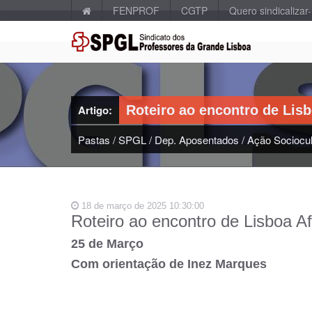
FENPROF
CGTP
Quero sindicalizar
Artigo:
Roteiro ao encontro de Lisb
Pastas
/
SPGL
/
Dep. Aposentados
/
Ação Sociocul
18 de março de 2025 10:30:00
Roteiro ao encontro de Lisboa Af
25 de Março
Com orientação de Inez Marques