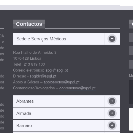
Contactos
OA
Sede e Serviços Médicos
s o
ido
Rua Fialho de Almeida, 3
nos
1070-128 Lisboa
 de
Telef: 213 819 100
Correio eletrónico:
spgl@spgl.pt
M
 do
Direção -
spgldir@spgl.pt
por
Apoio a Sócios –
apoiosocios@spgl.pt
 de
Contencioso/Advogados –
contencioso@spgl.pt
Abrantes
nto
nte
Almada
ndo
 de
Barreiro
 os