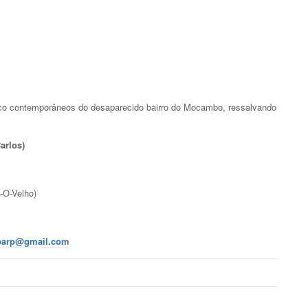
órico contemporâneos do desaparecido bairro do Mocambo, ressalvando
arlos)
-O-Velho)
parp@gmail.com