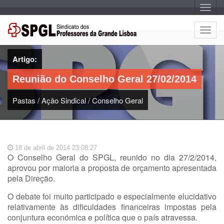
A
l
t
e
A
r
l
n
a
t
r
Artigo:
e
n
a
r
v
Reunião do Conselho Geral 27/02/2014
n
e
g
a
a
Pastas
/
Ação Sindical
/
Conselho Geral
r
ç
n
ã
o
a
v
e
18 de abril de 2014 23:08:27
g
O Conselho Geral do SPGL, reunido no dia 27/2/2014,
a
aprovou por maioria a proposta de orçamento apresentada
ç
pela Direção.
ã
o
O debate foi muito participado e especialmente elucidativo
relativamente às dificuldades financeiras impostas pela
conjuntura económica e política que o país atravessa.