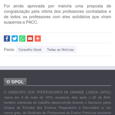
Foi ainda aprovada por maioria uma proposta de
congratulação pela vitória dos professores contratados e
de todos os professores com eles solidários que viram
suspensa a PACC.
Conselho Geral
Todas as Notícias
Pasta:
O SPGL
O SINDICATO DOS PROFESSORES DA GRANDE LISBOA (SPGL)
nasce em 2 de maio de 1974, escassos dias após o 25 de Abril,
herdeiro sobretudo do trabalho desenvolvido durante o fascismo pelos
Grupos de Estudos dos Ensinos Preparatório e Secundário e, em
menor grau, do Sindicato de Professores do Ensino Particular existente