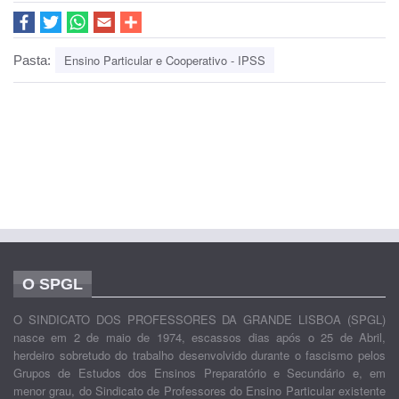
Ensino Particular e Cooperativo - IPSS
Pasta:
O SPGL
O SINDICATO DOS PROFESSORES DA GRANDE LISBOA (SPGL)
nasce em 2 de maio de 1974, escassos dias após o 25 de Abril,
herdeiro sobretudo do trabalho desenvolvido durante o fascismo pelos
Grupos de Estudos dos Ensinos Preparatório e Secundário e, em
menor grau, do Sindicato de Professores do Ensino Particular existente