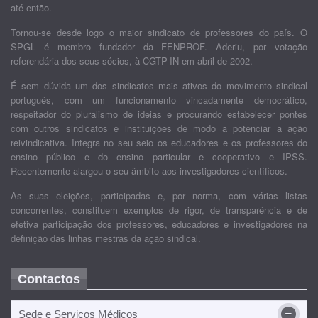
até então.
Tornou-se desde logo o maior sindicato de professores do país. O
SPGL é membro fundador da FENPROF. Aderiu, por votação
referendária dos seus sócios, à CGTP-IN em abril de 2002.
É sem dúvida um dos sindicatos mais ativos do movimento sindical
português, com um funcionamento vincadamente democrático,
respeitador do pluralismo de ideias e procurando estabelecer pontes
com outros sindicatos e instituições de modo a potenciar a ação
reivindicativa. Integra no seu seio os educadores e os professores do
ensino público e do ensino particular e cooperativo e IPSS.
Recentemente alargou o seu âmbito aos investigadores científicos.
As suas eleições, participadas e, por norma, com várias listas
concorrentes, constituem exemplos de rigor, de transparência e de
efetiva participação dos professores, educadores e investigadores na
definição das linhas mestras da ação sindical.
Contactos
Sede e Serviços Médicos