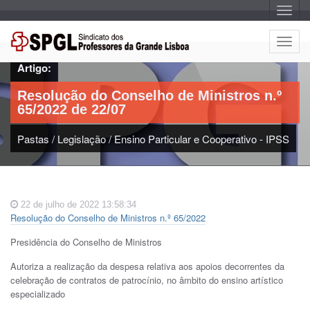
A
l
t
e
A
r
l
n
Artigo:
a
t
r
e
n
Resolução do Conselho de Ministros n.º
a
r
v
65/2022 de 22/07
n
e
g
a
a
Pastas
/
Legislação
/
Ensino Particular e Cooperativo - IPSS
r
ç
n
ã
o
a
v
e
22 de julho de 2022 13:58:34
g
Resolução do Conselho de Ministros n.º 65/2022
a
ç
Presidência do Conselho de Ministros
ã
o
Autoriza a realização da despesa relativa aos apoios decorrentes da
celebração de contratos de patrocínio, no âmbito do ensino artístico
especializado