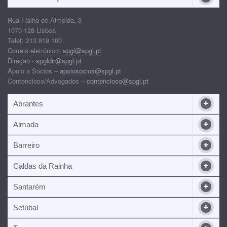
Rua Fialho de Almeida, 3
1070-128 Lisboa
Telef: 213 819 100
Correio eletrónico:
spgl@spgl.pt
Direção -
spgldir@spgl.pt
Apoio a Sócios –
apoiosocios@spgl.pt
Contencioso/Advogados –
contencioso@spgl.pt
Abrantes
Almada
Barreiro
Caldas da Rainha
Santarém
Setúbal