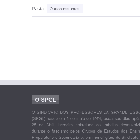
Outros assuntos
Pasta:
O SPGL
O SINDICATO DOS PROFESSORES DA GRANDE LISB
(SPGL) nasce em 2 de maio de 1974, escassos dias apó
25 de Abril, herdeiro sobretudo do trabalho desenvolv
durante o fascismo pelos Grupos de Estudos dos Ensi
Preparatório e Secundário e, em menor grau, do Sindicato