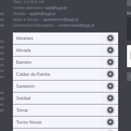
Telef: 213 819 100
Correio eletrónico:
spgl@spgl.pt
M
 do
Direção -
spgldir@spgl.pt
por
Apoio a Sócios –
apoiosocios@spgl.pt
 de
Contencioso/Advogados –
contencioso@spgl.pt
Abrantes
nto
nte
Almada
ndo
 de
Barreiro
 os
ino
Caldas da Rainha
seu
Santarém
ias
 de
Setúbal
es,
ras
Tomar
Torres Novas