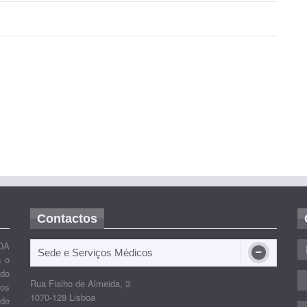
Contactos
OA
Sede e Serviços Médicos
s o
ido
Rua Fialho de Almeida, 3
nos
1070-128 Lisboa
 de