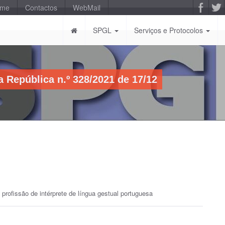
-me
Contactos
WebMail
SPGL
Serviços e Protocolos
 República n.º 328/2021 de 17/12
rofissão de intérprete de língua gestual portuguesa