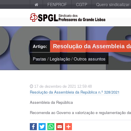
FENPROF
CGTP
Quero sindicalizar
Artigo:
Resolução da Assembleia da
Pastas
/
Legislação
/
Outros assuntos
17 de dezembro de 2021 12:59:48
Resolução da Assembleia da República n.º 328/2021
Assembleia da República
Recomenda ao Governo a valorização e regulamentação da p