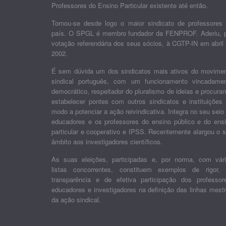
Professores do Ensino Particular existente até então.
Tornou-se desde logo o maior sindicato de professores
país. O SPGL é membro fundador da FENPROF. Aderiu, 
votação referendária dos seus sócios, à CGTP-IN em abril
2002.
É sem dúvida um dos sindicatos mais ativos do movime
sindical português, com um funcionamento vincadame
democrático, respeitador do pluralismo de ideias e procura
estabelecer pontes com outros sindicatos e instituições
modo a potenciar a ação reivindicativa. Integra no seu seio
educadores e os professores do ensino público e do ens
particular e cooperativo e IPSS. Recentemente alargou o 
âmbito aos investigadores científicos.
As suas eleições, participadas e, por norma, com vár
listas concorrentes, constituem exemplos de rigor,
transparência e de efetiva participação dos professor
educadores e investigadores na definição das linhas mest
da ação sindical.