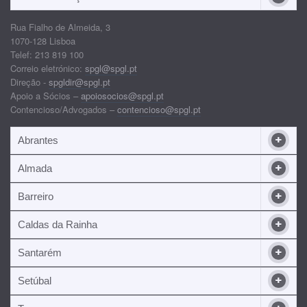
Rua Fialho de Almeida, 3
1070-128 Lisboa
Telef: 213 819 100
Correio eletrónico:
spgl@spgl.pt
Direção -
spgldir@spgl.pt
Apoio a Sócios –
apoiosocios@spgl.pt
Contencioso/Advogados –
contencioso@spgl.pt
Abrantes
Almada
Barreiro
Caldas da Rainha
Santarém
Setúbal