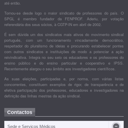
até então.
Tornou-se desde logo o maior sindicato de professores do país. O
SPGL é membro fundador da FENPROF. Aderiu, por votação
referendária dos seus sócios, à CGTP-IN em abril de 2002.
É sem dúvida um dos sindicatos mais ativos do movimento sindical
português, com um funcionamento vincadamente democrático,
respeitador do pluralismo de ideias e procurando estabelecer pontes
com outros sindicatos e instituições de modo a potenciar a ação
reivindicativa. Integra no seu seio os educadores e os professores do
ensino público e do ensino particular e cooperativo e IPSS.
Recentemente alargou o seu âmbito aos investigadores científicos.
As suas eleições, participadas e, por norma, com várias listas
concorrentes, constituem exemplos de rigor, de transparência e de
efetiva participação dos professores, educadores e investigadores na
definição das linhas mestras da ação sindical.
Contactos
Sede e Serviços Médicos