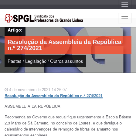
A
l
t
e
A
r
l
n
Artigo:
a
t
r
e
n
Resolução da Assembleia da República
a
r
v
n.º 274/2021
n
e
g
a
a
Pastas
/
Legislação
/
Outros assuntos
r
ç
n
ã
o
a
v
e
4 de novembro de 2021 14:26:07
g
Resolução da Assembleia da República n.º 274/2021
a
ç
ASSEMBLEIA DA REPÚBLICA
ã
o
Recomenda ao Governo que requalifique urgentemente a Escola Básica
2,3 Mário de Sá Carneiro, no concelho de Loures, e que divulgue o
calendário de intervenções de remoção de fibras de amianto nos
equipamentos escolares