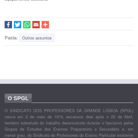
Outros assuntos
Pasta:
O SPGL
O SINDICATO DOS PROFESSORES DA GRANDE LISBOA (SPGL)
nasce em 2 de maio de 1974, escassos dias após o 25 de Abril,
herdeiro sobretudo do trabalho desenvolvido durante o fascismo pelos
Grupos de Estudos dos Ensinos Preparatório e Secundário e, em
menor grau, do Sindicato de Professores do Ensino Particular existente