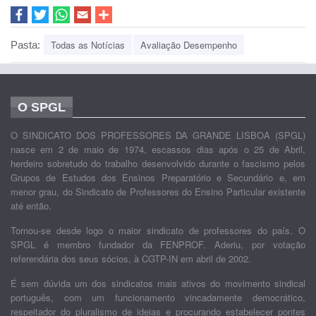
Todas as Notícias
Avaliação Desempenho
Pasta:
O SPGL
O SINDICATO DOS PROFESSORES DA GRANDE LISBOA (SPGL)
nasce em 2 de maio de 1974, escassos dias após o 25 de Abril,
herdeiro sobretudo do trabalho desenvolvido durante o fascismo pelos
Grupos de Estudos dos Ensinos Preparatório e Secundário e, em
menor grau, do Sindicato de Professores do Ensino Particular existente
até então.
Tornou-se desde logo o maior sindicato de professores do país. O
SPGL é membro fundador da FENPROF. Aderiu, por votação
referendária dos seus sócios, à CGTP-IN em abril de 2002.
É sem dúvida um dos sindicatos mais ativos do movimento sindical
português, com um funcionamento vincadamente democrático,
respeitador do pluralismo de ideias e procurando estabelecer pontes