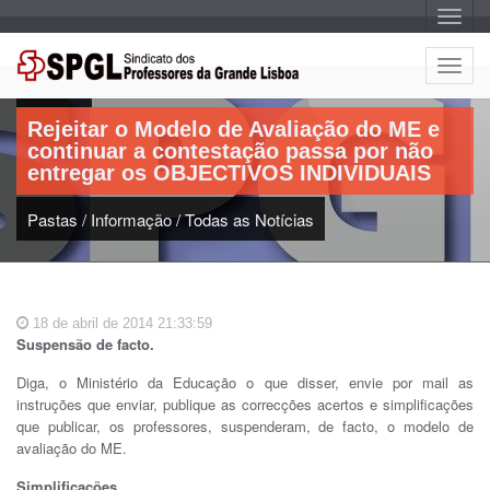
A
l
t
e
A
r
Artigo:
l
n
a
t
r
Rejeitar o Modelo de Avaliação do ME e
e
n
continuar a contestação passa por não
a
r
v
entregar os OBJECTIVOS INDIVIDUAIS
n
e
g
a
a
Pastas
/
Informação
/
Todas as Notícias
r
ç
n
ã
o
a
v
e
18 de abril de 2014 21:33:59
g
Suspensão de facto.
a
ç
Diga, o Ministério da Educação o que disser, envie por mail as
ã
instruções que enviar, publique as correcções acertos e simplificações
o
que publicar, os professores, suspenderam, de facto, o modelo de
avaliação do ME.
Simplificações.