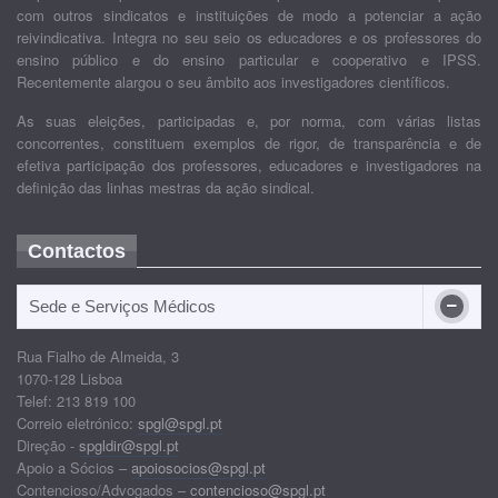
com outros sindicatos e instituições de modo a potenciar a ação
reivindicativa. Integra no seu seio os educadores e os professores do
ensino público e do ensino particular e cooperativo e IPSS.
Recentemente alargou o seu âmbito aos investigadores científicos.
As suas eleições, participadas e, por norma, com várias listas
concorrentes, constituem exemplos de rigor, de transparência e de
efetiva participação dos professores, educadores e investigadores na
definição das linhas mestras da ação sindical.
Contactos
Sede e Serviços Médicos
Rua Fialho de Almeida, 3
1070-128 Lisboa
Telef: 213 819 100
Correio eletrónico:
spgl@spgl.pt
Direção -
spgldir@spgl.pt
Apoio a Sócios –
apoiosocios@spgl.pt
Contencioso/Advogados –
contencioso@spgl.pt