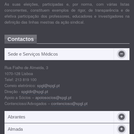
As suas eleições, participadas e, por norma, com várias listas
concorrentes, constituem exemplos de rigor, de transparência e de
efetiva participação dos professores, educadores e investigadores na
definição das linhas mestras da ação sindical.
Contactos
Sede e Serviços Médicos
Rua Fialho de Almeida, 3
1070-128 Lisboa
Telef: 213 819 100
Correio eletrónico:
spgl@spgl.pt
Direção -
spgldir@spgl.pt
Apoio a Sócios –
apoiosocios@spgl.pt
Contencioso/Advogados –
contencioso@spgl.pt
Abrantes
Almada