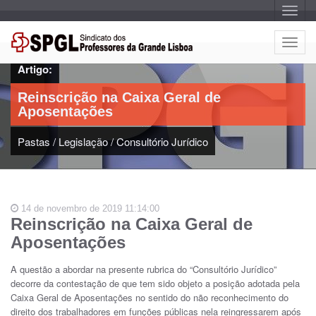
A
l
t
e
A
r
l
n
Artigo:
a
t
r
e
n
Reinscrição na Caixa Geral de
a
r
v
Aposentações
n
e
g
a
a
Pastas
/
Legislação
/
Consultório Jurídico
r
ç
n
ã
o
a
v
e
14 de novembro de 2019 11:14:00
g
Reinscrição na Caixa Geral de
a
Aposentações
ç
ã
A questão a abordar na presente rubrica do “Consultório Jurídico”
o
decorre da contestação de que tem sido objeto a posição adotada pela
Caixa Geral de Aposentações no sentido do não reconhecimento do
direito dos trabalhadores em funções públicas nela reingressarem após