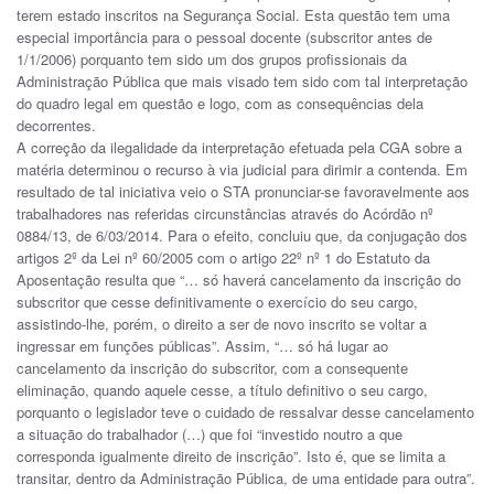
terem estado inscritos na Segurança Social. Esta questão tem uma
especial importância para o pessoal docente (subscritor antes de
1/1/2006) porquanto tem sido um dos grupos profissionais da
Administração Pública que mais visado tem sido com tal interpretação
do quadro legal em questão e logo, com as consequências dela
decorrentes.
A correção da ilegalidade da interpretação efetuada pela CGA sobre a
matéria determinou o recurso à via judicial para dirimir a contenda. Em
resultado de tal iniciativa veio o STA pronunciar-se favoravelmente aos
trabalhadores nas referidas circunstâncias através do Acórdão nº
0884/13, de 6/03/2014. Para o efeito, concluiu que, da conjugação dos
artigos 2º da Lei nº 60/2005 com o artigo 22º nº 1 do Estatuto da
Aposentação resulta que “… só haverá cancelamento da inscrição do
subscritor que cesse definitivamente o exercício do seu cargo,
assistindo-lhe, porém, o direito a ser de novo inscrito se voltar a
ingressar em funções públicas”. Assim, “… só há lugar ao
cancelamento da inscrição do subscritor, com a consequente
eliminação, quando aquele cesse, a título definitivo o seu cargo,
porquanto o legislador teve o cuidado de ressalvar desse cancelamento
a situação do trabalhador (…) que foi “investido noutro a que
corresponda igualmente direito de inscrição”. Isto é, que se limita a
transitar, dentro da Administração Pública, de uma entidade para outra”.