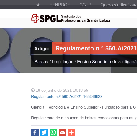
FENPROF
CGTP
Quero sindicalizar
Artigo:
Regulamento n.º 560-A/2021
Pastas
/
Legislação
/
Ensino Superior e Investigaç
18 de junho de 2021 10:18:55
Regulamento n.º 560-A/2021 165346923
Ciência, Tecnologia e Ensino Superior - Fundação para a Ciê
Regulamento de atribuição de bolsas excecionais para mit