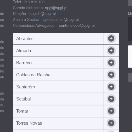
Telef: 213 819 100
Correio eletrónico:
spgl@spgl.pt
M
 do
Direção -
spgldir@spgl.pt
por
Apoio a Sócios –
apoiosocios@spgl.pt
 de
Contencioso/Advogados –
contencioso@spgl.pt
Abrantes
nto
nte
Almada
ndo
 de
Barreiro
 os
ino
Caldas da Rainha
seu
Santarém
ias
 de
Setúbal
es,
ras
Tomar
Torres Novas