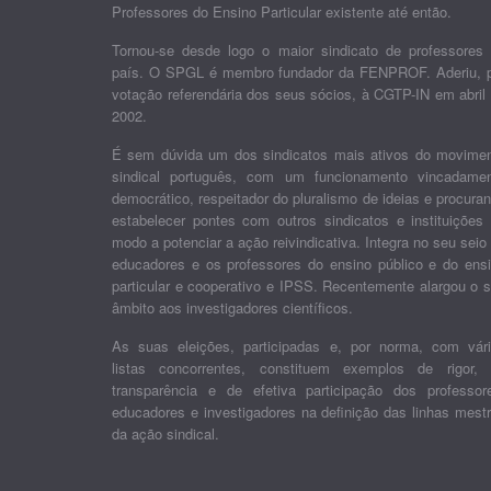
Professores do Ensino Particular existente até então.
Tornou-se desde logo o maior sindicato de professores
país. O SPGL é membro fundador da FENPROF. Aderiu, 
votação referendária dos seus sócios, à CGTP-IN em abril
2002.
É sem dúvida um dos sindicatos mais ativos do movime
sindical português, com um funcionamento vincadame
democrático, respeitador do pluralismo de ideias e procura
estabelecer pontes com outros sindicatos e instituições
modo a potenciar a ação reivindicativa. Integra no seu seio
educadores e os professores do ensino público e do ens
particular e cooperativo e IPSS. Recentemente alargou o 
âmbito aos investigadores científicos.
As suas eleições, participadas e, por norma, com vár
listas concorrentes, constituem exemplos de rigor,
transparência e de efetiva participação dos professor
educadores e investigadores na definição das linhas mest
da ação sindical.