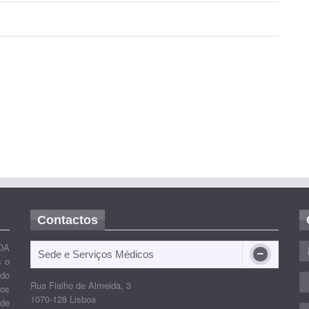
Contactos
OA
Sede e Serviços Médicos
s o
ido
Rua Fialho de Almeida, 3
nos
1070-128 Lisboa
 de