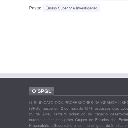
Ensino Superior e Investigação
Pasta:
O SPGL
O SINDICATO DOS PROFESSORES DA GRANDE LISB
(SPGL) nasce em 2 de maio de 1974, escassos dias apó
25 de Abril, herdeiro sobretudo do trabalho desenvolv
durante o fascismo pelos Grupos de Estudos dos Ensi
Preparatório e Secundário e, em menor grau, do Sindicato