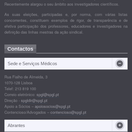
Recentemente alargou o seu âmbito aos investigadores científicos.
As suas eleições, participadas e, por norma, com várias listas
concorrentes, constituem exemplos de rigor, de transparência e de
efetiva participação dos professores, educadores e investigadores na
definição das linhas mestras da ação sindical.
Contactos
Sede e Serviços Médicos
Rua Fialho de Almeida, 3
1070-128 Lisboa
Telef: 213 819 100
Correio eletrónico:
spgl@spgl.pt
Direção -
spgldir@spgl.pt
Apoio a Sócios –
apoiosocios@spgl.pt
Contencioso/Advogados –
contencioso@spgl.pt
Abrantes