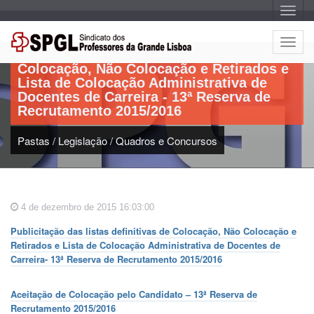
A
l
Artigo:
t
e
A
r
Publicitação das listas definitivas de
l
n
Colocação, Não Colocação e Retirados e
a
t
r
Lista de Colocação Administrativa de
e
n
Docentes de Carreira - 13ª Reserva de
a
r
v
Recrutamento 2015/2016
n
e
g
a
a
Pastas
/
Legislação
/
Quadros e Concursos
r
ç
n
ã
o
a
v
e
4 de dezembro de 2015 16:03:00
g
a
Publicitação das listas definitivas de Colocação, Não Colocação e
ç
Retirados e Lista de Colocação Administrativa de Docentes de
ã
Carreira- 13ª Reserva de Recrutamento 2015/2016
o
Aceitação de Colocação pelo Candidato – 13ª Reserva de
Recrutamento 2015/2016