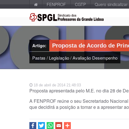
FENPROF
CGTP
Quero sindicalizar
Artigo:
Proposta de Acordo de Prin
Pastas
/
Legislação
/
Avaliação Desempenho
18 de abril de 2014 21:48:03
Proposta apresentada pelo M.E. no dia 28 de D
A FENPROF reúne o seu Secretariado Nacional
que decidirá a posição a tomar e a apresentar a