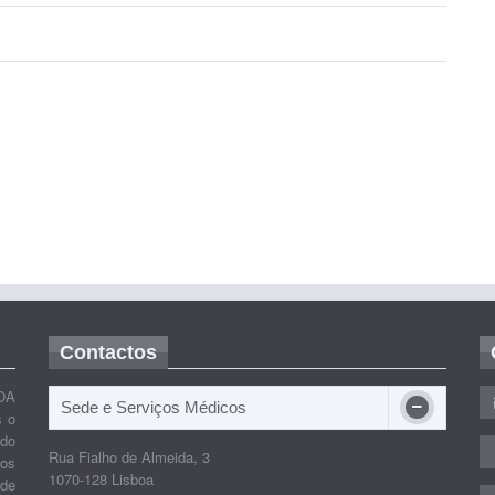
Contactos
OA
Sede e Serviços Médicos
s o
ido
Rua Fialho de Almeida, 3
nos
1070-128 Lisboa
 de