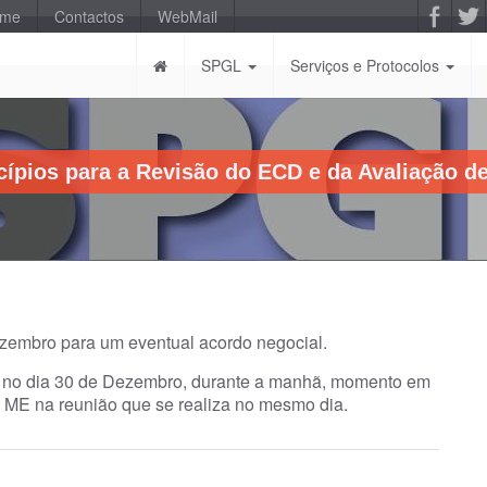
-me
Contactos
WebMail
SPGL
Serviços e Protocolos
cípios para a Revisão do ECD e da Avaliação 
ezembro para um eventual acordo negocial.
 no dia 30 de Dezembro, durante a manhã, momento em
o ME na reunião que se realiza no mesmo dia.