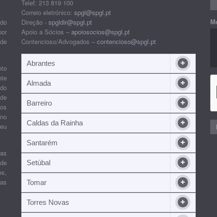
Telef: 213 819 100
Correio eletrónico:
spgl@spgl.pt
M
 do
Direção -
spgldir@spgl.pt
por
Apoio a Sócios –
apoiosocios@spgl.pt
 de
Contencioso/Advogados –
contencioso@spgl.pt
Abrantes
nto
nte
Almada
ndo
 de
Barreiro
 os
ino
Caldas da Rainha
seu
Santarém
ias
 de
Setúbal
es,
ras
Tomar
Torres Novas