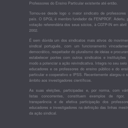
Professores do Ensino Particular existente até então.
Tornou-se desde logo o maior sindicato de professores
país. O SPGL é membro fundador da FENPROF. Aderiu, 
votação referendária dos seus sócios, à CGTP-IN em abril
2002.
É sem dúvida um dos sindicatos mais ativos do movime
sindical português, com um funcionamento vincadame
democrático, respeitador do pluralismo de ideias e procura
estabelecer pontes com outros sindicatos e instituições
modo a potenciar a ação reivindicativa. Integra no seu seio
educadores e os professores do ensino público e do ens
particular e cooperativo e IPSS. Recentemente alargou o 
âmbito aos investigadores científicos.
As suas eleições, participadas e, por norma, com vár
listas concorrentes, constituem exemplos de rigor,
transparência e de efetiva participação dos professor
educadores e investigadores na definição das linhas mest
da ação sindical.