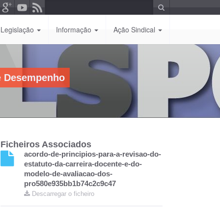
P
e
P
s
e
s
Legislação
Informação
Ação Sindical
q
q
u
u
i
i
s
s
a
a
r
r
/
de Desempenho
p
s
u
o
b
r
m
e
t
e
r
Ficheiros Associados
acordo-de-principios-para-a-revisao-do-
estatuto-da-carreira-docente-e-do-
modelo-de-avaliacao-dos-
pro580e935bb1b74c2c9c47
Descarregar o ficheiro