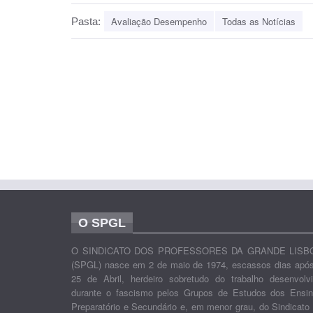
Avaliação Desempenho
Todas as Notícias
Pasta:
O SPGL
O SINDICATO DOS PROFESSORES DA GRANDE LISB
(SPGL) nasce em 2 de maio de 1974, escassos dias apó
25 de Abril, herdeiro sobretudo do trabalho desenvolv
durante o fascismo pelos Grupos de Estudos dos Ensi
Preparatório e Secundário e, em menor grau, do Sindicato