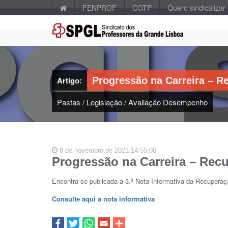
FENPROF
CGTP
Quero sindicalizar
Artigo:
Progressão na Carreira – R
Pastas
/
Legislação
/
Avaliação Desempenho
8 de novembro de 2021 14:55:00
Progressão na Carreira – Rec
Encontra-se publicada a 3.ª Nota Informativa da Recupera
Consulte aqui a nota informativa