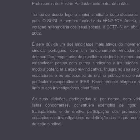
Professores do Ensino Particular existente até então.
Tornou-se desde logo o maior sindicato de professores
país. O SPGL é membro fundador da FENPROF. Aderiu, 
votação referendária dos seus sócios, à CGTP-IN em abril
2002.
É sem dúvida um dos sindicatos mais ativos do movime
sindical português, com um funcionamento vincadame
democrático, respeitador do pluralismo de ideias e procura
estabelecer pontes com outros sindicatos e instituições
modo a potenciar a ação reivindicativa. Integra no seu seio
educadores e os professores do ensino público e do ens
particular e cooperativo e IPSS. Recentemente alargou o 
âmbito aos investigadores científicos.
As suas eleições, participadas e, por norma, com vár
listas concorrentes, constituem exemplos de rigor,
transparência e de efetiva participação dos professor
educadores e investigadores na definição das linhas mest
da ação sindical.