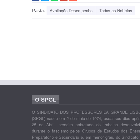
Avaliação Desempenho
Todas as Notícias
Pasta:
O SPGL
O SINDICATO DOS PROFESSORES DA GRANDE LISB
(SPGL) nasce em 2 de maio de 1974, escassos dias apó
25 de Abril, herdeiro sobretudo do trabalho desenvolv
durante o fascismo pelos Grupos de Estudos dos Ensi
Preparatório e Secundário e, em menor grau, do Sindicato