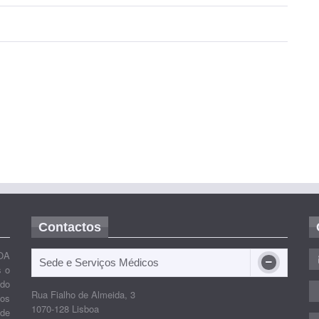
Contactos
OA
Sede e Serviços Médicos
s o
ido
Rua Fialho de Almeida, 3
nos
1070-128 Lisboa
 de