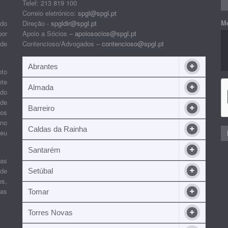
Telef: 213 819 100
Correio eletrónico:
spgl@spgl.pt
M
 do
Direção -
spgldir@spgl.pt
por
Apoio a Sócios –
apoiosocios@spgl.pt
 de
Contencioso/Advogados –
contencioso@spgl.pt
Abrantes
nto
nte
Almada
ndo
 de
Barreiro
 os
ino
Caldas da Rainha
seu
Santarém
ias
 de
Setúbal
es,
ras
Tomar
Torres Novas